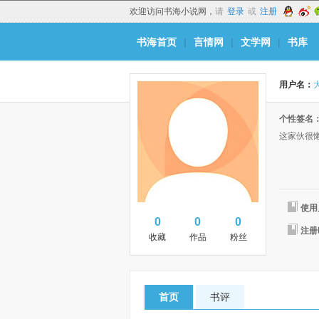
欢迎访问书海小说网，
请
登录
或
注册
书海首页
|
言情网
|
文学网
|
书库
用户名：
个性签名
这家伙很
使用
0
0
0
注册
收藏
作品
粉丝
首页
书评