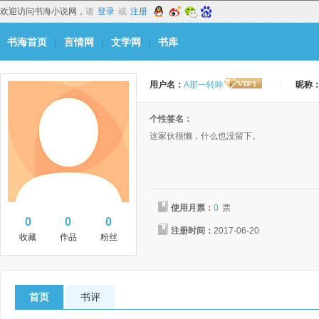
欢迎访问书海小说网，
请
登录
或
注册
书海首页
|
言情网
|
文学网
|
书库
用户名：
A那一转眸
|
昵称
个性签名：
这家伙很懒，什么也没留下。
使用月票：
0
票
0
0
0
注册时间：
2017-06-20
收藏
作品
粉丝
首页
书评