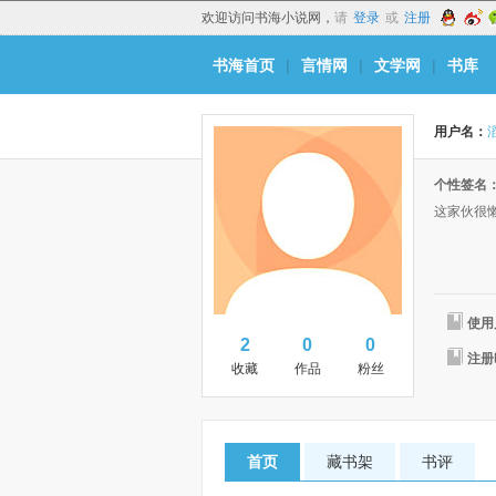
欢迎访问书海小说网，
请
登录
或
注册
书海首页
|
言情网
|
文学网
|
书库
用户名：
滔
个性签名
这家伙很
使用
2
0
0
注册
收藏
作品
粉丝
首页
藏书架
书评