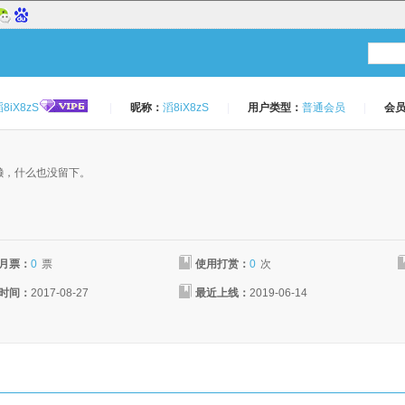
8iX8zS
|
昵称：
滔8iX8zS
|
用户类型：
普通会员
|
会
：
懒，什么也没留下。
月票：
0
票
使用打赏：
0
次
时间：
2017-08-27
最近上线：
2019-06-14