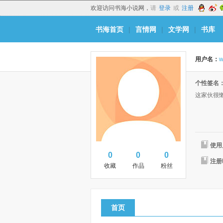
欢迎访问书海小说网，
请
登录
或
注册
书海首页
|
言情网
|
文学网
|
书库
用户名：
w
个性签名
这家伙很
使用
0
0
0
注册
收藏
作品
粉丝
首页