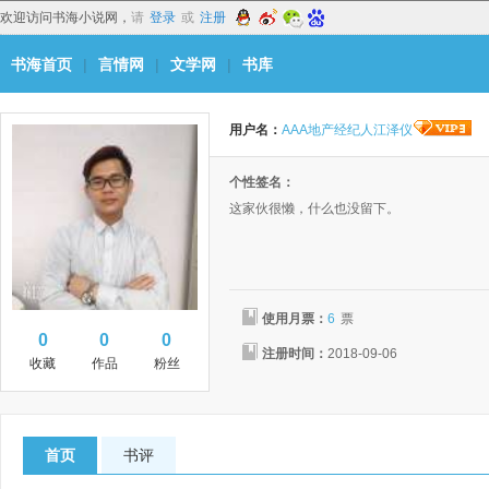
欢迎访问书海小说网，
请
登录
或
注册
书海首页
|
言情网
|
文学网
|
书库
用户名：
AAA地产经纪人江泽仪
个性签名：
这家伙很懒，什么也没留下。
使用月票：
6
票
0
0
0
注册时间：
2018-09-06
收藏
作品
粉丝
首页
书评