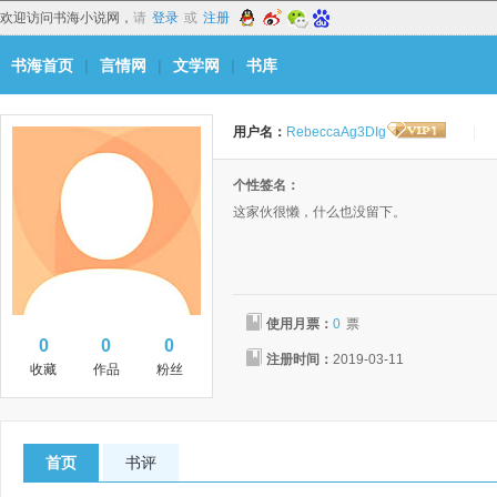
欢迎访问书海小说网，
请
登录
或
注册
书海首页
|
言情网
|
文学网
|
书库
用户名：
RebeccaAg3DIg
|
个性签名：
这家伙很懒，什么也没留下。
使用月票：
0
票
0
0
0
注册时间：
2019-03-11
收藏
作品
粉丝
首页
书评