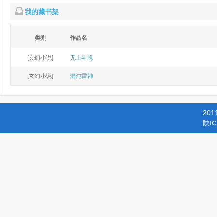
我的藏书架
类别
作品名
[玄幻小说]
无上斗魂
[玄幻小说]
混沌雷神
201
陕IC