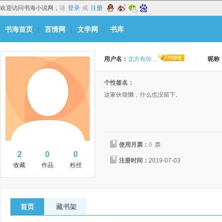
欢迎访问书海小说网，
请
登录
或
注册
书海首页
|
言情网
|
文学网
|
书库
用户名：
北方有你，
|
昵称
个性签名：
这家伙很懒，什么也没留下。
使用月票：
0
票
2
0
0
注册时间：
2019-07-03
收藏
作品
粉丝
首页
藏书架