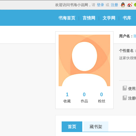
欢迎访问书海小说网，
请
登录
或
注册
书海首页
|
言情网
|
文学网
|
书库
用户名：
个性签名
这家伙很
使用
1
0
0
注册
收藏
作品
粉丝
首页
藏书架