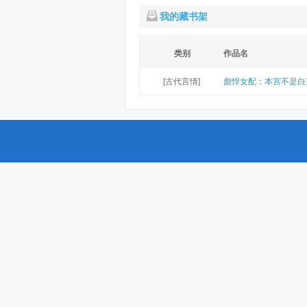
我的藏书架
类别
作品名
[古代言情]
彪悍女配：本宫不是白