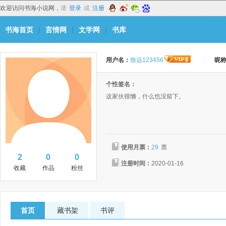
欢迎访问书海小说网，
请
登录
或
注册
书海首页
|
言情网
|
文学网
|
书库
用户名：
致远123456
|
昵
个性签名：
这家伙很懒，什么也没留下。
使用月票：
29
票
2
0
0
注册时间：
2020-01-16
收藏
作品
粉丝
首页
藏书架
书评