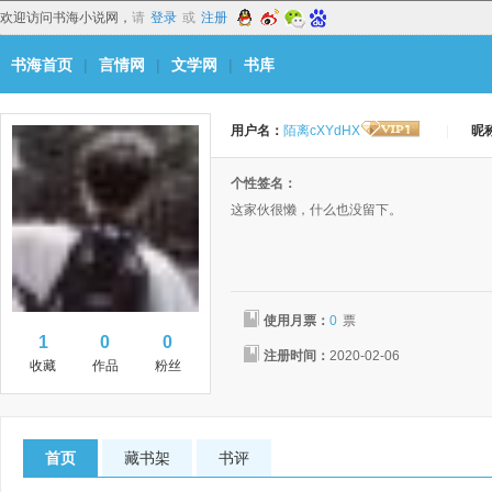
欢迎访问书海小说网，
请
登录
或
注册
书海首页
|
言情网
|
文学网
|
书库
用户名：
陌离cXYdHX
|
昵
个性签名：
这家伙很懒，什么也没留下。
使用月票：
0
票
1
0
0
注册时间：
2020-02-06
收藏
作品
粉丝
首页
藏书架
书评