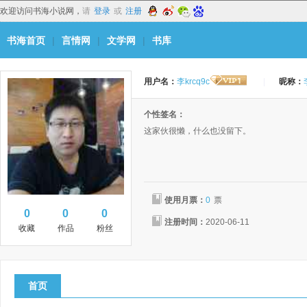
欢迎访问书海小说网，
请
登录
或
注册
书海首页
|
言情网
|
文学网
|
书库
用户名：
李krcq9c
|
昵称：
个性签名：
这家伙很懒，什么也没留下。
使用月票：
0
票
0
0
0
注册时间：
2020-06-11
收藏
作品
粉丝
首页