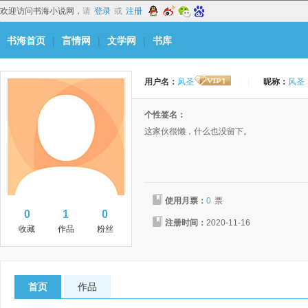
欢迎访问书海小说网，
请
登录
或
注册
书海首页
|
言情网
|
文学网
|
书库
用户名：
风圣
|
昵称：
风圣
个性签名：
这家伙很懒，什么也没留下。
使用月票：
0
票
0
1
0
注册时间：
2020-11-16
收藏
作品
粉丝
首页
作品