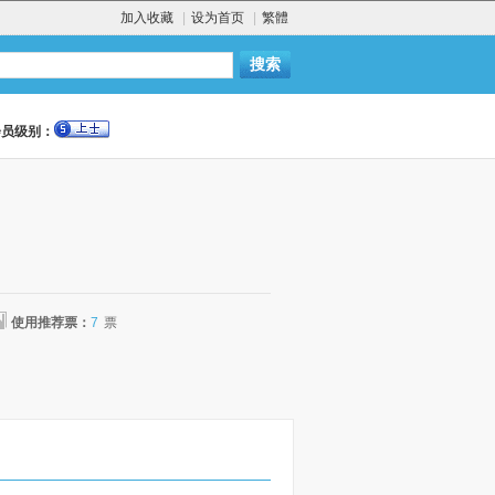
加入收藏
|
设为首页
|
繁體
会员级别：
使用推荐票：
7
票