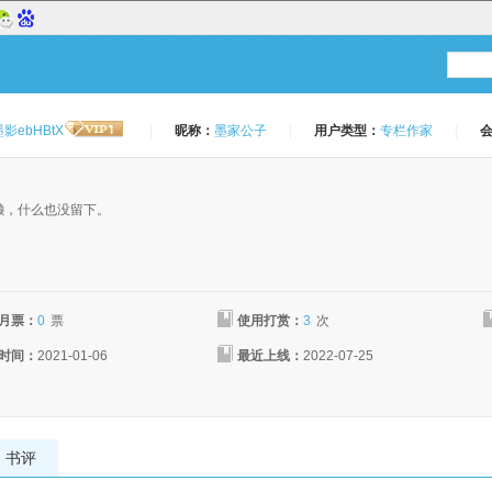
墨影ebHBtX
|
昵称：
墨家公子
|
用户类型：
专栏作家
|
：
懒，什么也没留下。
月票：
0
票
使用打赏：
3
次
时间：
2021-01-06
最近上线：
2022-07-25
书评