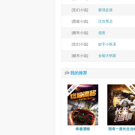
[玄幻小说]
最强反派
[悬疑小说]
迁坟禁忌
[都市小说]
道医
[玄幻小说]
妙手小医圣
[都市小说]
全能大明星
我的推荐
终极漂移
我有一座长生当