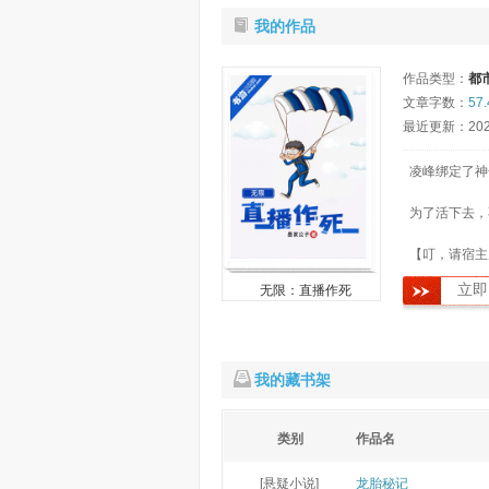
我的作品
作品类型：
都
文章字数：
57
最近更新：2021-
凌峰绑定了神
为了活下去，
【叮，请宿主
立即
无限：直播作死
【叮，请宿主
【叮，请宿主
我的藏书架
【叮，请宿主
类别
作品名
[悬疑小说]
龙胎秘记