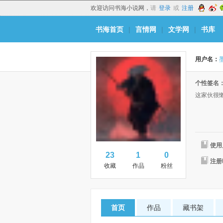
欢迎访问书海小说网，
请
登录
或
注册
书海首页
|
言情网
|
文学网
|
书库
用户名：
个性签名
这家伙很
使用
23
1
0
注册
收藏
作品
粉丝
首页
作品
藏书架