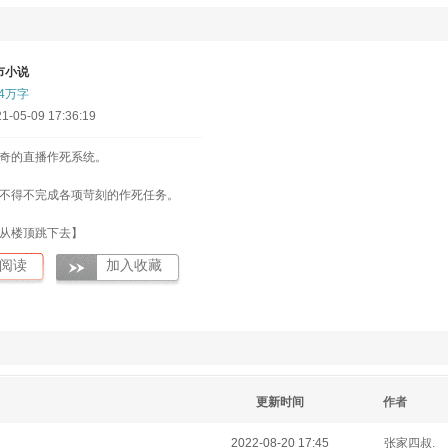
市小说
.4万字
05-09 17:36:19
奇的直播作死系统。
不得不完成各项苛刻的作死任务。
从楼顶跳下去】
阅读
加入收藏
在百米高楼引体向】
高空跳伞不带伞】
深浅……
更新时间
作者
2022-08-20 17:45
张家四叔.