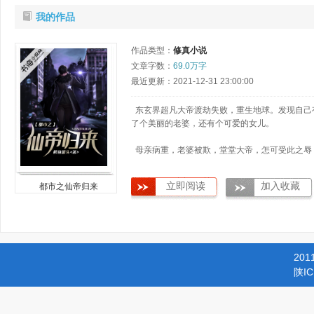
我的作品
作品类型：
修真小说
文章字数：
69.0万字
最近更新：2021-12-31 23:00:00
东玄界超凡大帝渡劫失败，重生地球。发现自己
了个美丽的老婆，还有个可爱的女儿。
母亲病重，老婆被欺，堂堂大帝，怎可受此之辱
立即阅读
加入收藏
都市之仙帝归来
201
陕IC