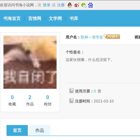
欢迎访问书海小说网，
请
登录
或
注册
书海首页
|
言情网
|
文学网
|
书库
用户名：
歌神～张学友
|
昵
个性签名：
这家伙很懒，什么也没留下。
使用月票：
0
票
0
2
0
注册时间：
2021-03-10
收藏
作品
粉丝
首页
作品