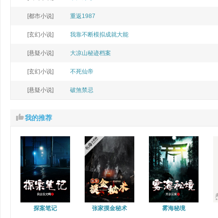
[都市小说]
重返1987
[玄幻小说]
我靠不断模拟成就大能
[悬疑小说]
大凉山秘迹档案
[玄幻小说]
不死仙帝
[悬疑小说]
破煞禁忌
我的推荐
探案笔记
张家摸金秘术
雾海秘境