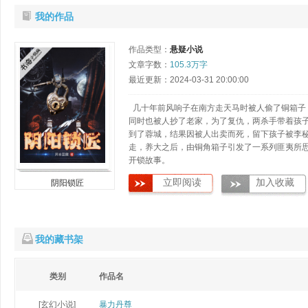
我的作品
作品类型：
悬疑小说
文章字数：
105.3万字
最近更新：2024-03-31 20:00:00
几十年前风响子在南方走天马时被人偷了铜箱子
同时也被人抄了老家，为了复仇，两杀手带着孩
到了蓉城，结果因被人出卖而死，留下孩子被李
走，养大之后，由铜角箱子引发了一系列匪夷所
开锁故事。
立即阅读
加入收藏
阴阳锁匠
我的藏书架
类别
作品名
[玄幻小说]
暴力丹尊