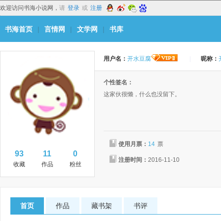
欢迎访问书海小说网，
请
登录
或
注册
书海首页
|
言情网
|
文学网
|
书库
用户名：
开水豆腐
|
昵称：
个性签名：
这家伙很懒，什么也没留下。
使用月票：
14
票
93
11
0
注册时间：
2016-11-10
收藏
作品
粉丝
首页
作品
藏书架
书评