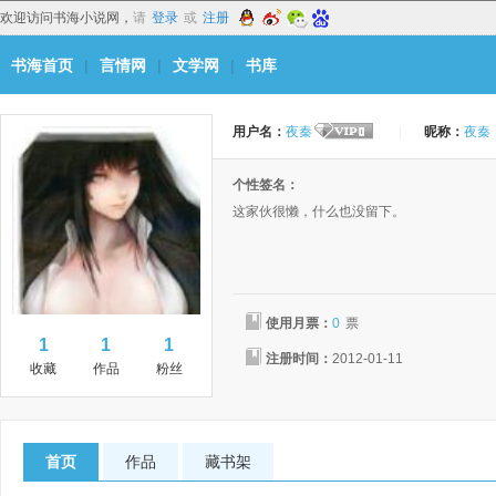
欢迎访问书海小说网，
请
登录
或
注册
书海首页
|
言情网
|
文学网
|
书库
用户名：
夜秦
|
昵称：
夜秦
个性签名：
这家伙很懒，什么也没留下。
使用月票：
0
票
1
1
1
注册时间：
2012-01-11
收藏
作品
粉丝
首页
作品
藏书架