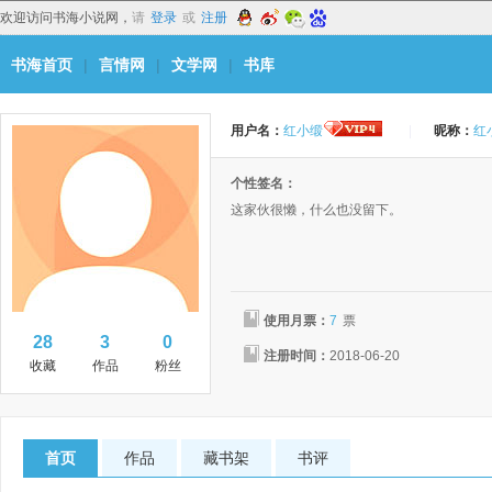
欢迎访问书海小说网，
请
登录
或
注册
书海首页
|
言情网
|
文学网
|
书库
用户名：
红小缎
|
昵称：
红
个性签名：
这家伙很懒，什么也没留下。
使用月票：
7
票
28
3
0
注册时间：
2018-06-20
收藏
作品
粉丝
首页
作品
藏书架
书评