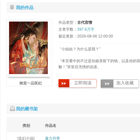
我的作品
作品类型：
古代言情
文章字数：
397.6万字
最近更新：2026-08-06 12:00:00
“小姑姑？为什么是我？”
“本宫看中的不过是你娘亲留下的钱，以及你的
貌！”宋皇后无情的说道。
“不！小姑姑不要把我送给鞑子王，他很残暴，
立即阅读
加入收藏
御宠一品医妃
算是把我送给他，他也不会放了整个皇室！……”
……
我的藏书架
类别
作品名
[玄幻小说]
暴力丹尊