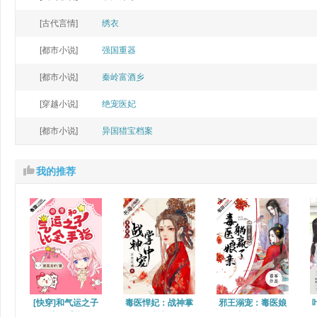
[古代言情]
绣衣
[都市小说]
强国重器
[都市小说]
秦岭富酒乡
[穿越小说]
绝宠医妃
[都市小说]
异国猎宝档案
我的推荐
[快穿]和气运之子
毒医悍妃：战神掌
邪王溺宠：毒医娘
比金手指
中宠
亲躺赢了