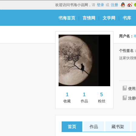
欢迎访问书海小说网，
请
登录
或
注册
书海首页
|
言情网
|
文学网
|
书库
用户名：
个性签名
这家伙很
使用
1
1
5
注册
收藏
作品
粉丝
首页
作品
藏书架