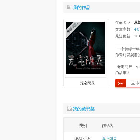
我的作品
作品类型：
悬
文章字数：
4.
最近更新：2012-
一个持续十年
你背对背躺着
老宅阴尸，午
的故事！
立即
荒宅阴灵
我的藏书架
类别
作品名
[悬疑小说]
荒宅阴灵