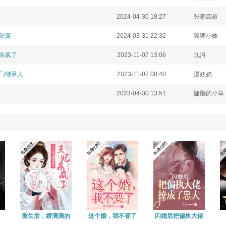
2024-04-30 18:27
张家四叔
硬宠
2024-03-31 22:32
狐狸小姝
杀疯了
2023-11-07 13:06
九浔
门继承人
2023-11-07 08:40
漫妖娆
2023-04-30 13:51
慵懒的小草
重生后，娇滴滴的
这个婚，我不要了
闪婚后把偏执大佬
王妃杀疯了
撩成了忠犬