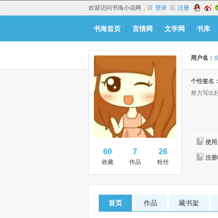
欢迎访问书海小说网，
请
登录
或
注册
书海首页
|
言情网
|
文学网
|
书库
用户名：
个性签名
努力写出
使用
60
7
26
注册
收藏
作品
粉丝
首页
作品
藏书架