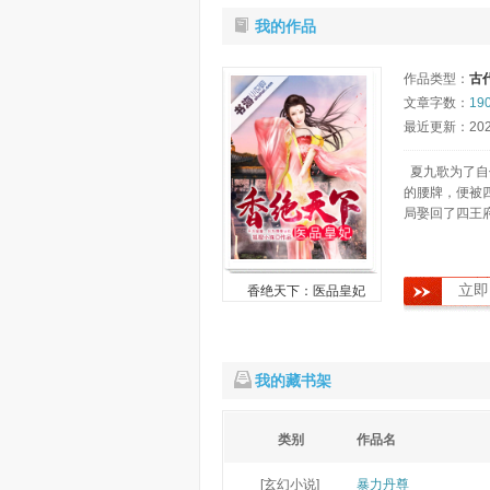
我的作品
作品类型：
古
文章字数：
19
最近更新：2020-
夏九歌为了自
的腰牌，便被
局娶回了四王
立即
香绝天下：医品皇妃
我的藏书架
类别
作品名
[玄幻小说]
暴力丹尊