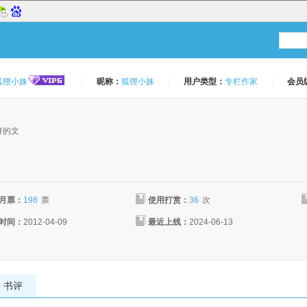
狐狸小姝
|
昵称：
狐狸小姝
|
用户类型：
专栏作家
|
会员
：
好的文
月票：
198
票
使用打赏：
36
次
时间：
2012-04-09
最近上线：
2024-06-13
书评