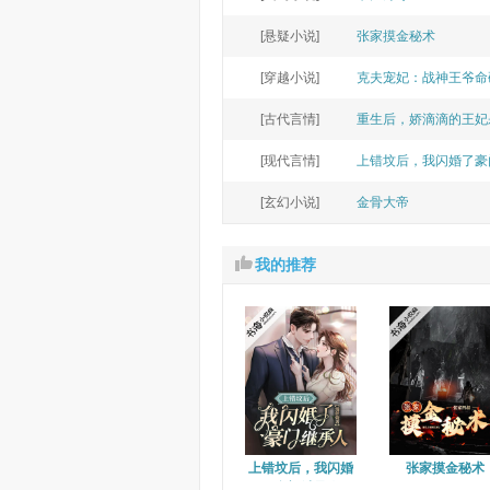
[悬疑小说]
张家摸金秘术
[穿越小说]
克夫宠妃：战神王爷命
[古代言情]
重生后，娇滴滴的王妃
[现代言情]
上错坟后，我闪婚了豪
[玄幻小说]
金骨大帝
我的推荐
上错坟后，我闪婚
张家摸金秘术
了豪门继承人