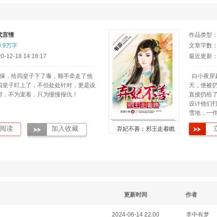
代言情
作品类型
0.9万字
文章字数
12-18 14:18:17
最近更新：20
保，给四皇子下了毒，顺手牵走了他
白小夜穿
四皇子盯上了，不但处处针对，更是设
天，便被
府，不为宠着，只为慢慢报仇！
直接扔给
设计他们
雪地，一
阅读
加入收藏
弃妃不善：邪王走着瞧
更新时间
作者
2024-06-14 22:00
李中有梦