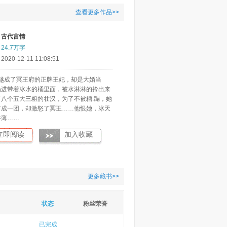
查看更多作品>>
：
古代言情
：
24.7万字
20-12-11 11:08:51
越成了冥王府的正牌王妃，却是大婚当
扔进带着冰水的桶里面，被水淋淋的拎出来
了八个五大三粗的壮汉，为了不被糟.蹋，她
打成一团，却激怒了冥王……他恨她，冰天
件薄……
立即阅读
加入收藏
更多藏书>>
状态
粉丝荣誉
已完成