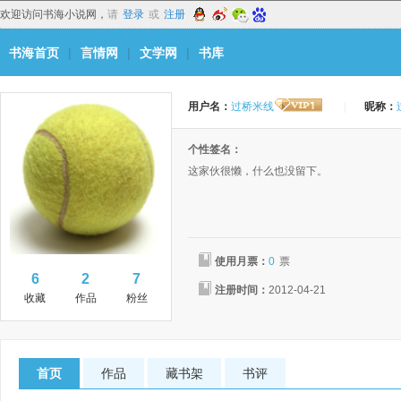
欢迎访问书海小说网，
请
登录
或
注册
书海首页
|
言情网
|
文学网
|
书库
用户名：
过桥米线
|
昵称：
个性签名：
这家伙很懒，什么也没留下。
使用月票：
0
票
6
2
7
注册时间：
2012-04-21
收藏
作品
粉丝
首页
作品
藏书架
书评