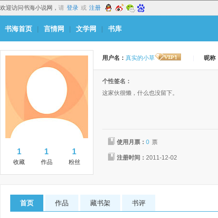
欢迎访问书海小说网，
请
登录
或
注册
书海首页
|
言情网
|
文学网
|
书库
用户名：
真实的小草
|
昵称
个性签名：
这家伙很懒，什么也没留下。
使用月票：
0
票
1
1
1
注册时间：
2011-12-02
收藏
作品
粉丝
首页
作品
藏书架
书评