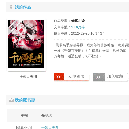
我的作品
作品类型：
修真小说
文章字数：
91.8万字
最近更新：2012-12-26 16:37:37
黑拳高手穿越异界，成为落魄贵族叶落，意外得
一卷《千娇百美图》！引得群仙来瑟，称雄为霸
万亦雄，逍遥纵横，何不快活？
立即阅读
加入收藏
千娇百美图
我的藏书架
类别
作品名
[修真小说]
千娇百美图