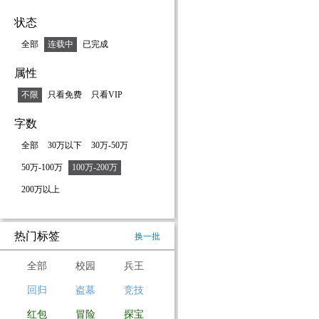
状态
全部
连载中
已完成
属性
不限
只看免费
只看VIP
字数
全部
30万以下
30万-50万
50万-100万
100万-200万
200万以上
热门标签
换一批
全部
校园
兵王
回归
盗墓
竞技
红包
冒险
探宝