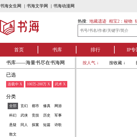
书海女生网
|
书海文学网
|
书海动漫网
热搜:
地藏遗迹
相宝2：秘物
首页
书库
排行
IP专
书库——海量书尽在书海网
按人气 ↓
按收藏 ↓
已选
连载中 X
100万-200万 X
武术 X
分类
全部
玄幻
都市
修真
网游
科幻
武侠
竞技
历史
军事
悬疑
同人
探案
短篇
诗歌
散文