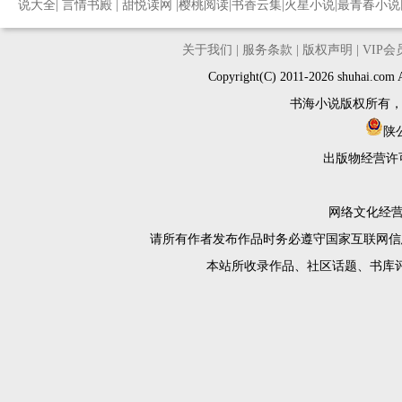
说大全
|
言情书殿
|
甜悦读网
|
樱桃阅读
|
书香云集
|
火星小说
|
最青春小说
关于我们
|
服务条款
|
版权声明
|
VIP
Copyright(C) 2011-2026 shuh
书海小说版权所有
陕公
出版物经营许
网络文化经营许
请所有作者发布作品时务必遵守国家互联网信
本站所收录作品、社区话题、书库