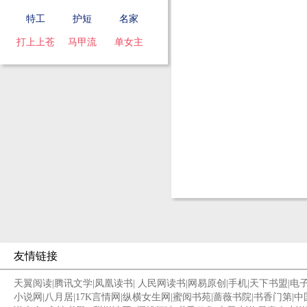
特工
护短
名家
打上上苍
马甲流
单女主
友情链接
天翼阅读
|
腾讯文学
|
凤凰读书
|
人民网读书
|
网易原创
|
手机
|
天下书盟
|
电
小说网
|
八月居
|
17K言情网
|
纵横女生网
|
蜜阅书苑
|
蔷薇书院
|
书香门第
|
中