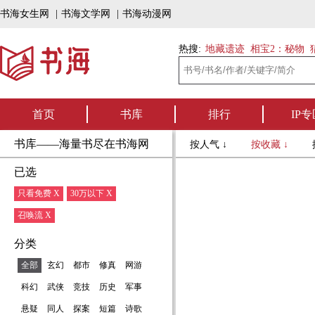
书海女生网
|
书海文学网
|
书海动漫网
热搜:
地藏遗迹
相宝2：秘物
首页
书库
排行
IP专
书库——海量书尽在书海网
按人气 ↓
按收藏 ↓
已选
只看免费 X
30万以下 X
召唤流 X
分类
全部
玄幻
都市
修真
网游
科幻
武侠
竞技
历史
军事
悬疑
同人
探案
短篇
诗歌