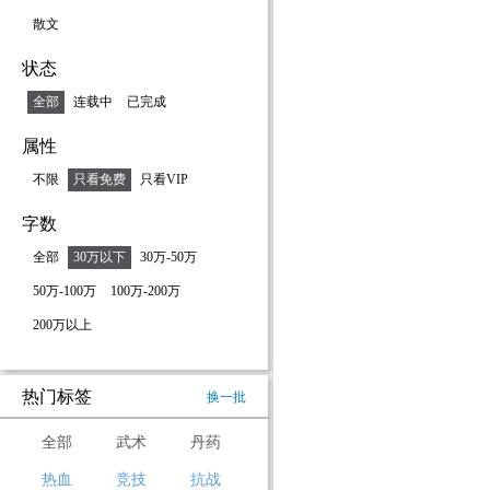
散文
状态
全部
连载中
已完成
属性
不限
只看免费
只看VIP
字数
全部
30万以下
30万-50万
50万-100万
100万-200万
200万以上
热门标签
换一批
全部
武术
丹药
热血
竞技
抗战