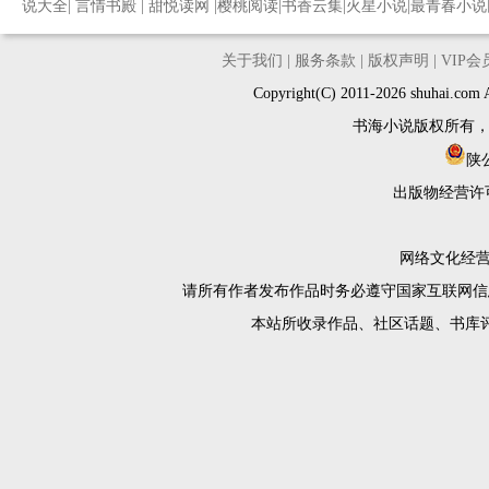
说大全
|
言情书殿
|
甜悦读网
|
樱桃阅读
|
书香云集
|
火星小说
|
最青春小说
关于我们
|
服务条款
|
版权声明
|
VIP
Copyright(C) 2011-2026 shuh
书海小说版权所有
陕公
出版物经营许
网络文化经营许
请所有作者发布作品时务必遵守国家互联网信
本站所收录作品、社区话题、书库