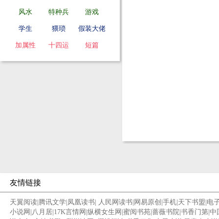
风水
特种兵
游戏
学生
猥琐
假装大佬
加属性
十四运
短篇
友情链接
天翼阅读
|
腾讯文学
|
凤凰读书
|
人民网读书
|
网易原创
|
手机
|
天下书盟
|
电
小说网
|
八月居
|
17K言情网
|
纵横女生网
|
蜜阅书苑
|
蔷薇书院
|
书香门第
|
中