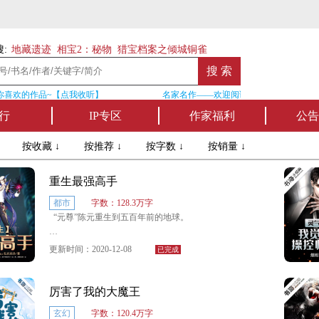
:
地藏遗迹
相宝2：秘物
猎宝档案之倾城铜雀
喜欢的作品~【点我收听】
名家名作——欢迎阅读作者张家四叔的作品
行
IP专区
作家福利
公告
↓
按收藏 ↓
按推荐 ↓
按字数 ↓
按销量 ↓
重生最强高手
都市
字数：128.3万字
“元尊”陈元重生到五百年前的地球。
这一世，他不再是弃少！
更新时间：2020-12-08
已完成
这一世，脚踏仇敌！
厉害了我的大魔王
这一世，醉卧美人膝，这一世，唯吾独尊。
玄幻
字数：120.4万字