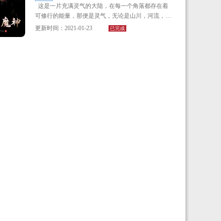
这是一片充满灵气的大陆，在每一个角落都存在着
里其中一位的时候，馅饼成功的砸中了他。
可修行的能量，那便是灵气，无论是山川，河流，还
是无人居住的沟壑之中，都有这种力量，这里便是轮
神秘人：要不要觉醒，跟我混？
更新时间：2021-01-23
已完成
回大陆。
云暮寒激动的抱紧怀里的狗子：要要要！
我们主角，姓龙名麒，乃大陆李唐帝国京城世家龙
家的长房长孙，亦是龙家的独苗，唯一的继承人，绰
我是药毒觉醒者不？
号乃京城混世魔王，实属第一纨绔，作恶多端，在京
城中恶名累累，人闻皆逃窜。龙麒有一个好兄弟，也
不！
是京城世家子弟，名为张世峰，二人同为发小，同为
兄弟，同为纨绔。
我是神通觉醒者不？
但是比之龙麒不一样的是，张世峰心中有梦想，他
也不！
一直在藏拙！
我是天兵觉醒者不？
而主角龙麒也在一年半前经历的某个事改头换面，
彻底做人。
还是不！
虽然外表依旧是这个纨绔子弟，但是灵魂却已经变
那我是啥？
成了一个异界的魔王，一条天外游魂！
你是······操控师！
在重新获得一条生命之后，龙麒身上获得了一件逆