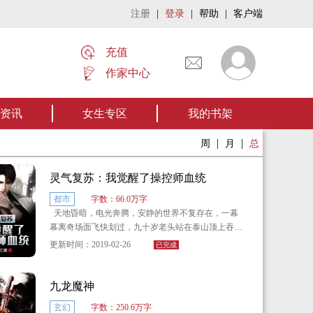
注册
|
登录
|
帮助
|
客户端
充值
作家中心
《张家摸金秘术》让我们一起开启张家摸金流悬疑作品。【点我阅读】
资讯
女生专区
我的书架
|
|
周
月
总
灵气复苏：我觉醒了操控师血统
都市
字数：66.0万字
天地昏暗，电光奔腾，安静的世界不复存在，一幕
幕离奇场面飞快划过，九十岁老头站在泰山顶上吞云
吐雾，八十岁老奶奶徒步赛火车，十岁儿童力举三百
更新时间：2019-02-26
已完成
斤石像，妖孽狗子活到一百二十岁打破世界吉尼斯纪
录······灵气复苏了，世界在进步，位面在前行，遥不
可及的修仙者，就在眼前！
九龙魔神
玄幻
字数：250.6万字
云慕寒淡定的摸了一把狗头，在幻想着成为幸运儿