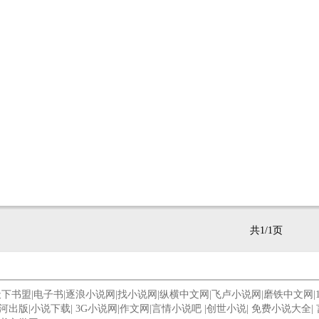
共1/1页
天下书盟
|
电子书
|
逐浪小说网
|
找小说网
|
纵横中文网
|
飞卢小说网
|
磨铁中文网
|
河出版
|
小说下载
|
3G小说网
|
作文网
|
言情小说吧
|
创世小说
|
免费小说大全
|