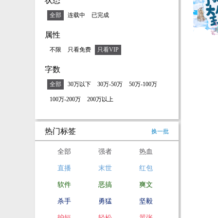
状态
全部
连载中
已完成
属性
不限
只看免费
只看VIP
字数
全部
30万以下
30万-50万
50万-100万
100万-200万
200万以上
热门标签
换一批
全部
强者
热血
直播
末世
红包
软件
恶搞
爽文
杀手
勇猛
坚毅
护短
轻松
嚣张