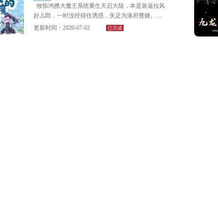
牧惊鸿携大魔王系统重生天启大陆，本是装逼拉风
好儿郎，一时没经得住诱惑，失足为洛府赘婿。
更新时间：2020-07-02
已完成
牧惊鸿傲视苍穹：不对，我依旧是天启大陆史上最
强大魔王。
洛千宸：呵，赘婿，还敢口出狂言？
百里屠：切，吃软饭吃到我凤鸣天宗，还想装逼，
真是好不要脸？
牧惊鸿目光如剑，不经意震动虎躯，掏着耳朵问
道：你们说啥？我没听清。
洛千宸、百里屠瑟瑟发抖：惹不起，惹不起。
洛千语：夫君，妾身要……
牧惊鸿：夫人，来了来了……