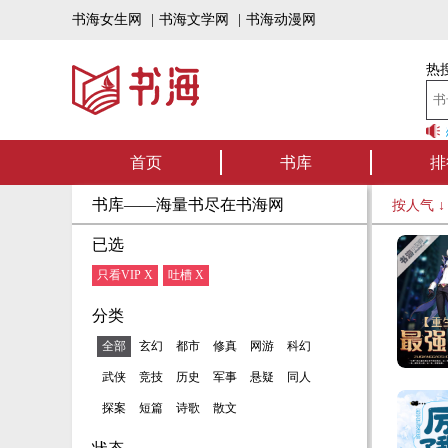
书海女生网
|
书海文学网
|
书海动漫网
热搜
书海听书——好书可听，书海有声！书海上架有声书啦，一定有你
首页
书库
排
书库——海量书尽在书海网
按人气 
已选
只看VIP X
吐槽 X
分类
全部
玄幻
都市
修真
网游
科幻
武侠
竞技
历史
军事
悬疑
同人
探案
短篇
诗歌
散文