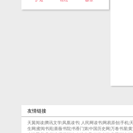
友情链接
天翼阅读
|
腾讯文学
|
凤凰读书
|
人民网读书
|
网易原创
|
手机
|
生网
|
蜜阅书苑
|
蔷薇书院
|
书香门第
|
中国历史网
|
万卷书屋
|
黄