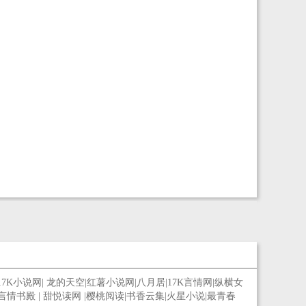
天法宝，名为轮回九龙诀，以轮回九龙诀为本命功法
一代屌丝，跟随操控师血统九级大能力者，步步向
的他，筑基而获神器：轮回九龙殿，通过久久的修
前，从此走上人生巅峰！
炼，轮回九龙殿已经升到第五层之高！
17K小说网
|
龙的天空
|
红薯小说网
|
八月居
|
17K言情网
|
纵横女
言情书殿
|
甜悦读网
|
樱桃阅读
|
书香云集
|
火星小说
|
最青春