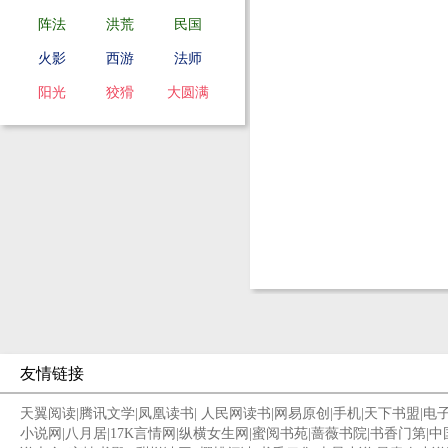
阵法
洪荒
民国
火影
西游
法师
阳光
狡猾
大圆满
友情链接
天翼阅读
|
腾讯文学
|
凤凰读书
|
人民网读书
|
网易原创
|
手机
|
天下书盟
|
电
小说网
|
八月居
|
17K言情网
|
纵横女生网
|
蜜阅书苑
|
蔷薇书院
|
书香门第
|
中