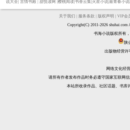
说大全
|
言情书殿
|
甜悦读网
|
樱桃阅读
|
书香云集
|
火星小说
|
最青春小说
关于我们
|
服务条款
|
版权声明
|
VIP
Copyright(C) 2011-2026 shuh
书海小说版权所有
陕公
出版物经营许
网络文化经营许
请所有作者发布作品时务必遵守国家互联网信
本站所收录作品、社区话题、书库