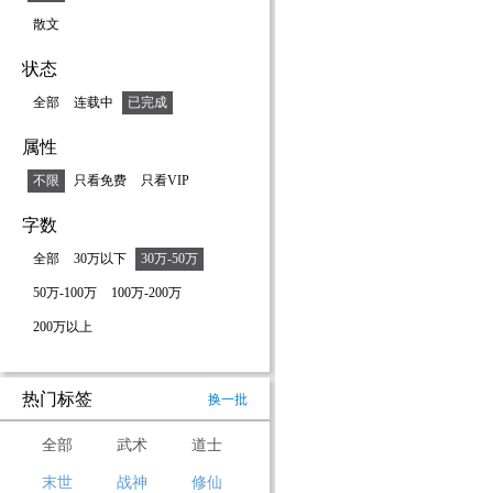
散文
状态
全部
连载中
已完成
属性
不限
只看免费
只看VIP
字数
全部
30万以下
30万-50万
50万-100万
100万-200万
200万以上
热门标签
换一批
全部
武术
道士
末世
战神
修仙