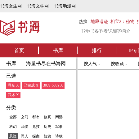
书海女生网
|
书海文学网
|
书海动漫网
热搜:
地藏遗迹
相宝2：秘物
首页
书库
排行
IP专
书库——海量书尽在书海网
按人气 ↓
按收藏 ↓
已选
悬疑 X
已完成 X
30万-50万 X
武术 X
分类
全部
玄幻
都市
修真
网游
科幻
武侠
竞技
历史
军事
悬疑
同人
探案
短篇
诗歌