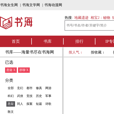
书海女生网
|
书海文学网
|
书海动漫网
热搜:
地藏遗迹
相宝2：秘物
首页
书库
排行
IP专
书库——海量书尽在书海网
按人气 ↓
按收藏 ↓
已选
悬疑 X
群聊 X
分类
全部
玄幻
都市
修真
网游
科幻
武侠
竞技
历史
军事
悬疑
同人
探案
短篇
诗歌
散文