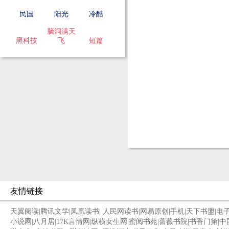
民国
阳光
冷酷
脑洞满天
黑科技
飞
短篇
友情链接
天翼阅读
|
腾讯文学
|
凤凰读书
|
人民网读书
|
网易原创
|
手机
|
天下书盟
|
电
小说网
|
八月居
|
17K言情网
|
纵横女生网
|
蜜阅书苑
|
蔷薇书院
|
书香门第
|
中