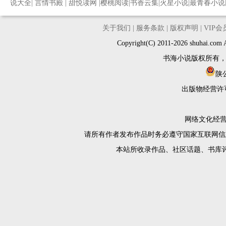
说大全
|
言情书殿
|
甜悦读网
|
樱桃阅读
|
书香云集
|
火星小说
|
最青春小说
关于我们
|
服务条款
|
版权声明
|
VIP
Copyright(C) 2011-2026 shuh
书海小说版权所有
陕公
出版物经营许
网络文化经营许
请所有作者发布作品时务必遵守国家互联网信
本站所收录作品、社区话题、书库