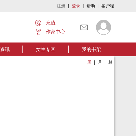
注册
|
登录
|
帮助
|
客户端
充值
作家中心
名家名作——欢迎阅读作者张家四叔的作品《张家摸金秘术》让我们一起开启张家
资讯
女生专区
我的书架
|
|
周
月
总