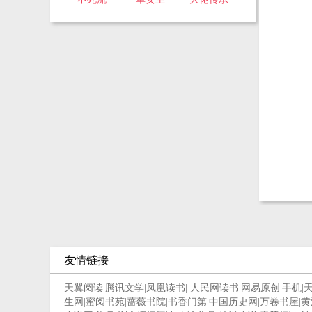
友情链接
天翼阅读
|
腾讯文学
|
凤凰读书
|
人民网读书
|
网易原创
|
手机
|
生网
|
蜜阅书苑
|
蔷薇书院
|
书香门第
|
中国历史网
|
万卷书屋
|
黄