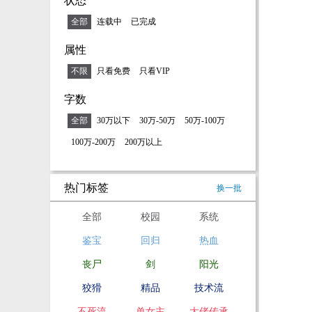
状态
全部
连载中
已完成
属性
不限
只看免费
只看VIP
字数
全部
30万以下
30万-50万
50万-100万
100万-200万
200万以上
热门标签
换一批
全部
校园
系统
鉴宝
回归
热血
丧尸
剑
阳光
狡猾
精品
技术流
不死流
单女主
大佬传承