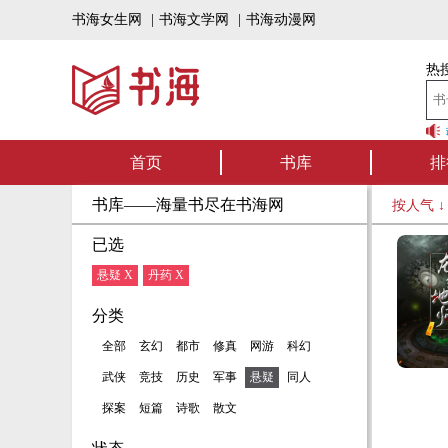
书海女生网
|
书海文学网
|
书海动漫网
热搜
书海听书——好书可
首页
书库
排
书库——海量书尽在书海网
按人气 
已选
悬疑 X
丹药 X
分类
全部
玄幻
都市
修真
网游
科幻
武侠
竞技
历史
军事
悬疑
同人
探案
短篇
诗歌
散文