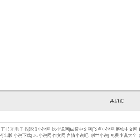
共1/1页
天下书盟
|
电子书
|
逐浪小说网
|
找小说网
|
纵横中文网
|
飞卢小说网
|
磨铁中文网
|
河出版
|
小说下载
|
3G小说网
|
作文网
|
言情小说吧
|
创世小说
|
免费小说大全
|