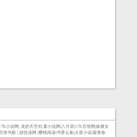
17K小说网
|
龙的天空
|
红薯小说网
|
八月居
|
17K言情网
|
纵横女
言情书殿
|
甜悦读网
|
樱桃阅读
|
书香云集
|
火星小说
|
最青春