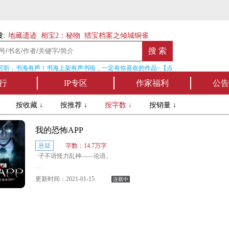
:
地藏遗迹
相宝2：秘物
猎宝档案之倾城铜雀
可听，书海有声！书海上架有声书啦，一定有你喜欢的作品~【点我收听】
行
IP专区
作家福利
公告
↓
按收藏 ↓
按推荐 ↓
按字数 ↓
按销量 ↓
我的恐怖APP
悬疑
字数：14.7万字
子不语怪力乱神——论语。
百鬼夜行时代如黄粱一梦，而真正的恐怖却悄然来
更新时间：2021-01-15
连载中
袭。
它们曾经存在又消失无形，是什么让它们再卷土重
来？