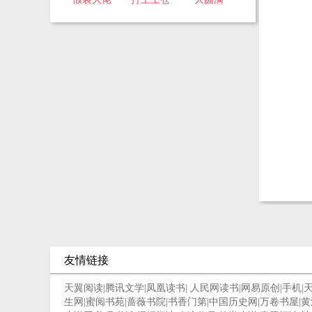
友情链接
天翼阅读
|
腾讯文学
|
凤凰读书
|
人民网读书
|
网易原创
|
手机
|
生网
|
蜜阅书苑
|
蔷薇书院
|
书香门第
|
中国历史网
|
万卷书屋
|
黄