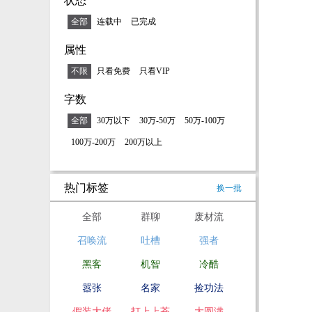
状态
全部
连载中
已完成
属性
不限
只看免费
只看VIP
字数
全部
30万以下
30万-50万
50万-100万
100万-200万
200万以上
热门标签
换一批
全部
群聊
废材流
召唤流
吐槽
强者
黑客
机智
冷酷
嚣张
名家
捡功法
假装大佬
打上上苍
大圆满