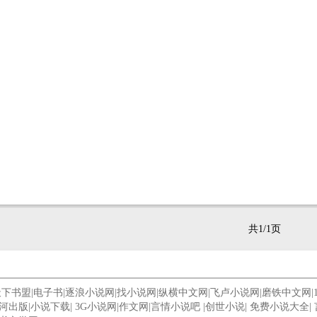
共1/1页
天下书盟
|
电子书
|
逐浪小说网
|
找小说网
|
纵横中文网
|
飞卢小说网
|
磨铁中文网
|
河出版
|
小说下载
|
3G小说网
|
作文网
|
言情小说吧
|
创世小说
|
免费小说大全
|