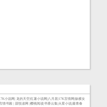
17K小说网
|
龙的天空
|
红薯小说网
|
八月居
|
17K言情网
|
纵横女
言情书殿
|
甜悦读网
|
樱桃阅读
|
书香云集
|
火星小说
|
最青春