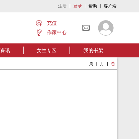
注册
|
登录
|
帮助
|
客户端
充值
作家中心
名家名作——欢迎阅读作者张家四叔的作品《张家摸金秘术》让我们一起开启张家
资讯
女生专区
我的书架
|
|
周
月
总