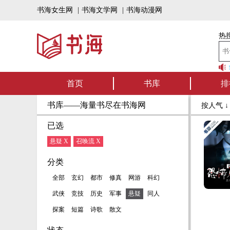
书海女生网
|
书海文学网
|
书海动漫网
热搜
书海听书——好书
首页
书库
排
书库——海量书尽在书海网
按人气 
已选
悬疑 X
召唤流 X
分类
全部
玄幻
都市
修真
网游
科幻
武侠
竞技
历史
军事
悬疑
同人
探案
短篇
诗歌
散文