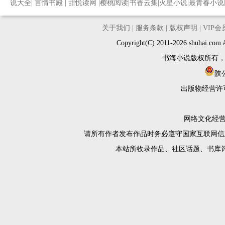
说大全
|
言情书殿
|
甜悦读网
|
樱桃阅读
|
书香云集
|
火星小说
|
最青春小说
关于我们
|
服务条款
|
版权声明
|
VIP
Copyright(C) 2011-2026 shuh
书海小说版权所有
陕公
出版物经营许
网络文化经营许
请所有作者发布作品时务必遵守国家互联网信
本站所收录作品、社区话题、书库