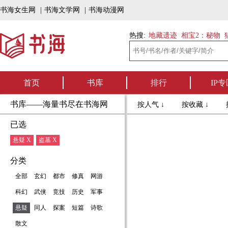
书海女生网
|
书海文学网
|
书海动漫网
热搜:
地藏遗迹
相宝2：秘物
首页
书库
排行
IP专
书库——海量书尽在书海网
按人气 ↓
按收藏 ↓
已选
悬疑 X
盗墓 X
分类
全部
玄幻
都市
修真
网游
科幻
武侠
竞技
历史
军事
悬疑
同人
探案
短篇
诗歌
散文