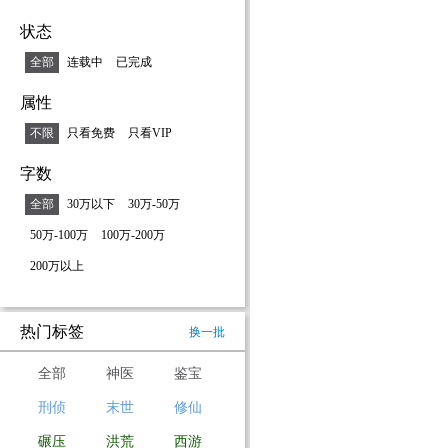
状态
全部
连载中
已完成
属性
不限
只看免费
只看VIP
字数
全部
30万以下
30万-50万
50万-100万
100万-200万
200万以上
热门标签
换一批
全部
神医
鉴宝
刑侦
末世
修仙
碾压
洪荒
西游