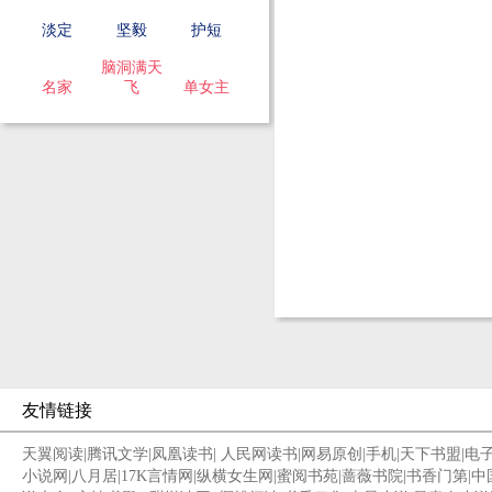
淡定
坚毅
护短
脑洞满天
名家
飞
单女主
友情链接
天翼阅读
|
腾讯文学
|
凤凰读书
|
人民网读书
|
网易原创
|
手机
|
天下书盟
|
电
小说网
|
八月居
|
17K言情网
|
纵横女生网
|
蜜阅书苑
|
蔷薇书院
|
书香门第
|
中