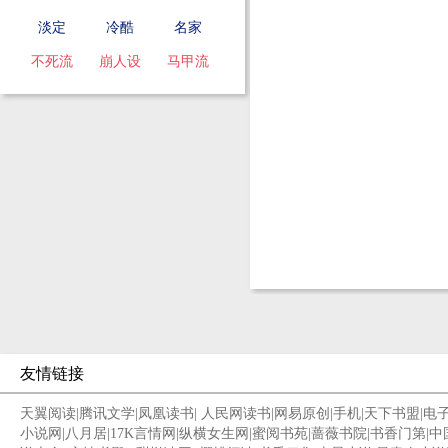
淡定
冷酷
名家
不死流
崩人设
马甲流
友情链接
天翼阅读
|
腾讯文学
|
凤凰读书
|
人民网读书
|
网易原创
|
手机
|
天下书盟
|
电
小说网
|
八月居
|
17K言情网
|
纵横女生网
|
蜜阅书苑
|
蔷薇书院
|
书香门第
|
中