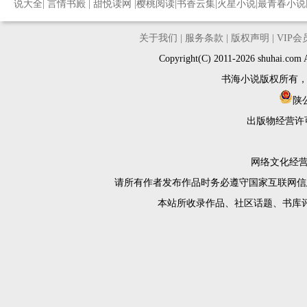
说大全
|
言情书殿
|
甜悦读网
|
樱桃阅读
|
书香云集
|
火星小说
|
最青春小说
关于我们
|
服务条款
|
版权声明
|
VIP
Copyright(C) 2011-2026 shuh
书海小说版权所有
陕公
出版物经营许
网络文化经营许
请所有作者发布作品时务必遵守国家互联网信
本站所收录作品、社区话题、书库