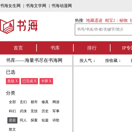
书海女生网
|
书海文学网
|
书海动漫网
热搜:
地藏遗迹
相宝2：秘物
首页
书库
排行
IP专
书库——海量书尽在书海网
按人气 ↓
按收藏 ↓
已选
悬疑 X
已完成 X
卡牌 X
分类
全部
玄幻
都市
修真
网游
科幻
武侠
竞技
历史
军事
悬疑
同人
探案
短篇
诗歌
散文