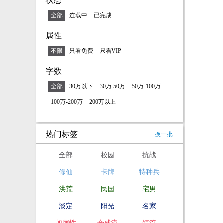
状态
全部
连载中
已完成
属性
不限
只看免费
只看VIP
字数
全部
30万以下
30万-50万
50万-100万
100万-200万
200万以上
热门标签
换一批
全部
校园
抗战
修仙
卡牌
特种兵
洪荒
民国
宅男
淡定
阳光
名家
加属性
合成流
短篇