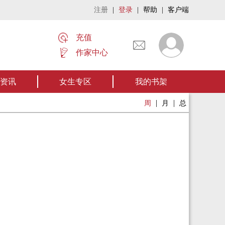
注册
|
登录
|
帮助
|
客户端
充值
作家中心
名家名作——欢迎阅读作者张家四叔的作品《张家摸金秘术》让我们一起开启张
资讯
女生专区
我的书架
|
|
周
月
总