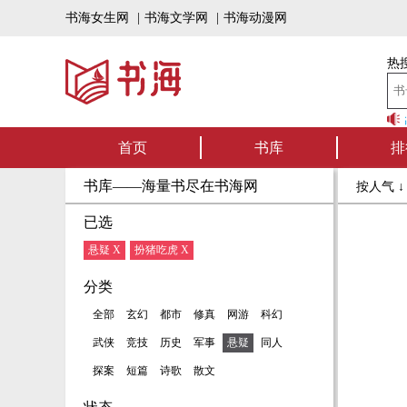
书海女生网
|
书海文学网
|
书海动漫网
热搜
书海听书——好书
首页
书库
排
书库——海量书尽在书海网
按人气 
已选
悬疑 X
扮猪吃虎 X
分类
全部
玄幻
都市
修真
网游
科幻
武侠
竞技
历史
军事
悬疑
同人
探案
短篇
诗歌
散文