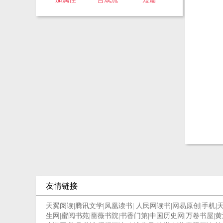
友情链接
天翼阅读
|
腾讯文学
|
凤凰读书
|
人民网读书
|
网易原创
|
手机
|
生网
|
蜜阅书苑
|
蔷薇书院
|
书香门第
|
中国历史网
|
万卷书屋
|
黄