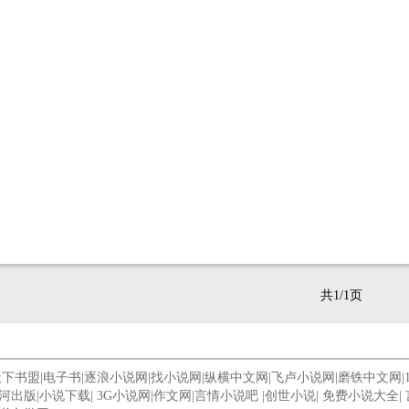
共1/1页
天下书盟
|
电子书
|
逐浪小说网
|
找小说网
|
纵横中文网
|
飞卢小说网
|
磨铁中文网
|
河出版
|
小说下载
|
3G小说网
|
作文网
|
言情小说吧
|
创世小说
|
免费小说大全
|