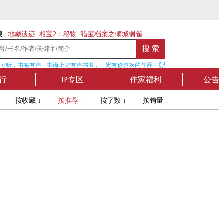
:
地藏遗迹
相宝2：秘物
猎宝档案之倾城铜雀
可听，书海有声！书海上架有声书啦，一定有你喜欢的作品~【点我收听】
行
IP专区
作家福利
公告
↓
按收藏 ↓
按推荐 ↓
按字数 ↓
按销量 ↓