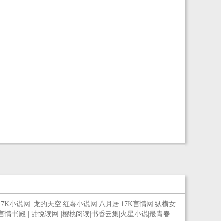
17K小说网
|
龙的天空
|
红薯小说网
|
八月居
|
17K言情网
|
纵横女
言情书殿
|
甜悦读网
|
樱桃阅读
|
书香云集
|
火星小说
|
最青春