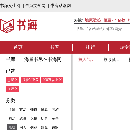
书海女生网
|
书海文学网
|
书海动漫网
热搜:
地藏遗迹
相宝2：秘物
首页
书库
排行
IP专
书库——海量书尽在书海网
按人气 ↓
按收藏 ↓
已选
悬疑 X
只看VIP X
200万以上 X
丧尸 X
分类
全部
玄幻
都市
修真
网游
科幻
武侠
竞技
历史
军事
悬疑
同人
探案
短篇
诗歌