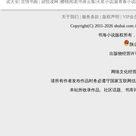
说大全
|
言情书殿
|
甜悦读网
|
樱桃阅读
|
书香云集
|
火星小说
|
最青春小说
关于我们
|
服务条款
|
版权声明
|
VIP
Copyright(C) 2011-2026 shuh
书海小说版权所有
陕公
出版物经营许
网络文化经营许
请所有作者发布作品时务必遵守国家互联网信
本站所收录作品、社区话题、书库