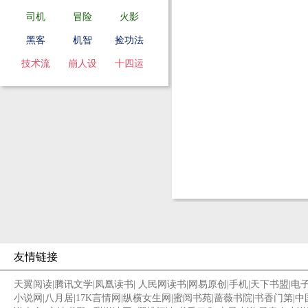
司机
冒险
火影
黑客
机智
捡功法
技术流
崩人设
十四运
友情链接
天翼阅读
|
腾讯文学
|
凤凰读书
|
人民网读书
|
网易原创
|
手机
|
天下书盟
|
电
小说网
|
八月居
|
17K言情网
|
纵横女生网
|
蜜阅书苑
|
蔷薇书院
|
书香门第
|
中