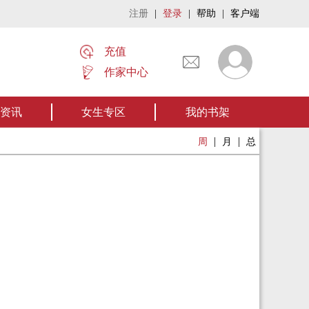
注册
|
登录
|
帮助
|
客户端
充值
作家中心
名家名作——欢迎阅读作者张家四叔的作品《张家摸金秘术》让我们一起开启张
资讯
女生专区
我的书架
|
|
周
月
总