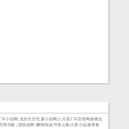
17K小说网
|
龙的天空
|
红薯小说网
|
八月居
|
17K言情网
|
纵横女
言情书殿
|
甜悦读网
|
樱桃阅读
|
书香云集
|
火星小说
|
最青春