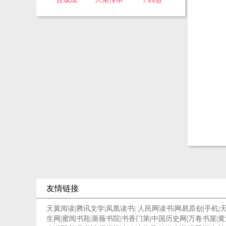
友情链接
天翼阅读
|
腾讯文学
|
凤凰读书
|
人民网读书
|
网易原创
|
手机
|
生网
|
蜜阅书苑
|
蔷薇书院
|
书香门第
|
中国历史网
|
万卷书屋
|
黄