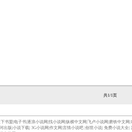
共1/1页
天下书盟
|
电子书
|
逐浪小说网
|
找小说网
|
纵横中文网
|
飞卢小说网
|
磨铁中文网
|
河出版
|
小说下载
|
3G小说网
|
作文网
|
言情小说吧
|
创世小说
|
免费小说大全
|