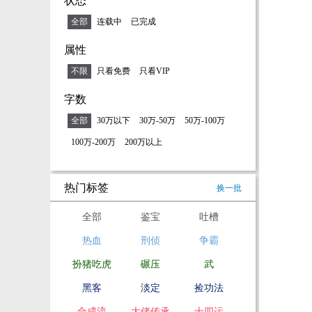
状态
全部
连载中
已完成
属性
不限
只看免费
只看VIP
字数
全部
30万以下
30万-50万
50万-100万
100万-200万
200万以上
热门标签
换一批
全部
鉴宝
吐槽
热血
刑侦
争霸
扮猪吃虎
碾压
武
黑客
淡定
捡功法
合成流
大佬传承
十四运