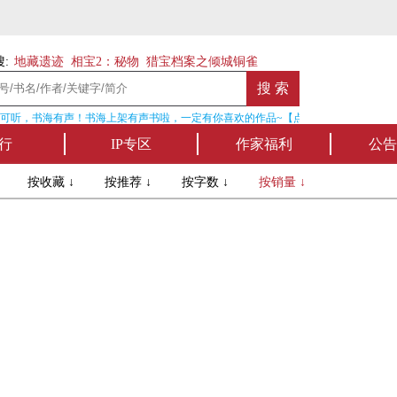
:
地藏遗迹
相宝2：秘物
猎宝档案之倾城铜雀
可听，书海有声！书海上架有声书啦，一定有你喜欢的作品~【点我收听】
行
IP专区
作家福利
公告
↓
按收藏 ↓
按推荐 ↓
按字数 ↓
按销量 ↓