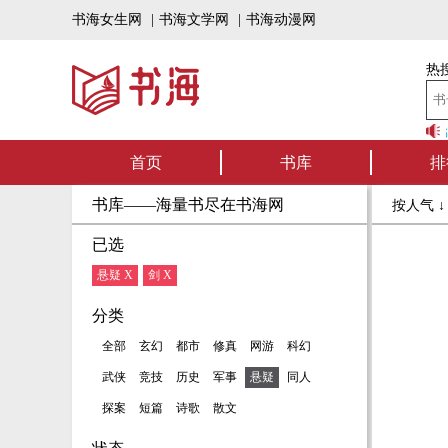
书海女生网
|
书海文学网
|
书海动漫网
热搜
书海听书——好书
首页
书库
排
书库——海量书尽在书海网
按人气 
已选
悬疑 X
剑 X
分类
全部
玄幻
都市
修真
网游
科幻
武侠
竞技
历史
军事
悬疑
同人
探案
短篇
诗歌
散文