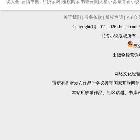
说大全
|
言情书殿
|
甜悦读网
|
樱桃阅读
|
书香云集
|
火星小说
|
最青春小说
关于我们
|
服务条款
|
版权声明
|
VIP
Copyright(C) 2011-2026 shuh
书海小说版权所有
陕公
出版物经营许
网络文化经营许
请所有作者发布作品时务必遵守国家互联网信
本站所收录作品、社区话题、书库