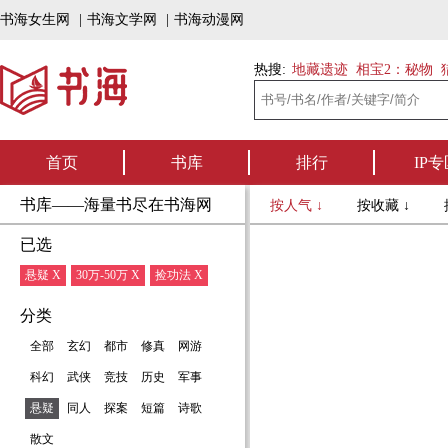
书海女生网
|
书海文学网
|
书海动漫网
热搜:
地藏遗迹
相宝2：秘物
首页
书库
排行
IP专
书库——海量书尽在书海网
按人气 ↓
按收藏 ↓
已选
悬疑 X
30万-50万 X
捡功法 X
分类
全部
玄幻
都市
修真
网游
科幻
武侠
竞技
历史
军事
悬疑
同人
探案
短篇
诗歌
散文