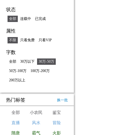
状态
全部
连载中
已完成
属性
不限
只看免费
只看VIP
字数
全部
30万以下
30万-50万
50万-100万
100万-200万
200万以上
热门标签
换一批
全部
小农民
鉴宝
直播
风水
冒险
隋唐
霸气
火影