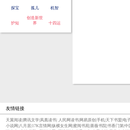
探宝
孤儿
机智
创造新世
护短
界
十四运
友情链接
天翼阅读
|
腾讯文学
|
凤凰读书
|
人民网读书
|
网易原创
|
手机
|
天下书盟
|
电
小说网
|
八月居
|
17K言情网
|
纵横女生网
|
蜜阅书苑
|
蔷薇书院
|
书香门第
|
中