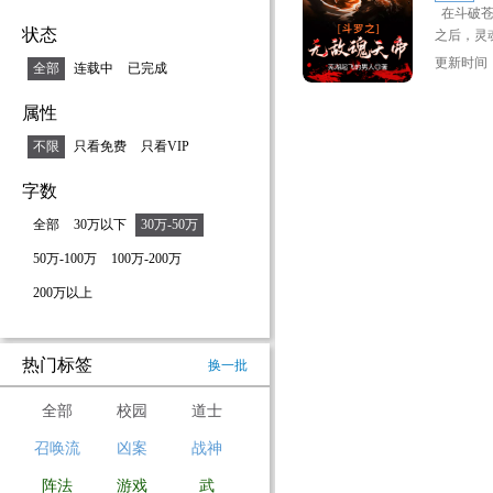
在斗破苍
入，加群
状态
之后，灵
附身失意
保佑不收
更新时间：2
全部
连载中
已完成
魂兽，灭
再一世辉
这不是很
属性
学，探险
不限
只看免费
只看VIP
等等题材
字数
全部
30万以下
30万-50万
50万-100万
100万-200万
200万以上
热门标签
换一批
全部
校园
道士
召唤流
凶案
战神
阵法
游戏
武