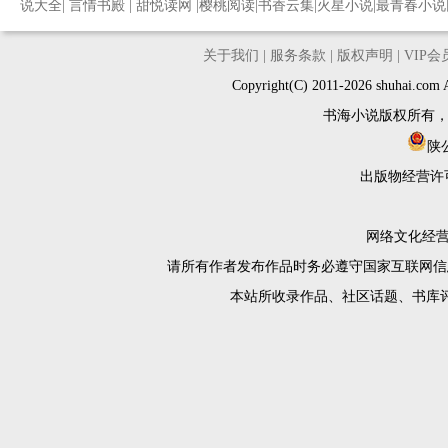
说大全
|
言情书殿
|
甜悦读网
|
樱桃阅读
|
书香云集
|
火星小说
|
最青春小说
关于我们
|
服务条款
|
版权声明
|
VIP
Copyright(C) 2011-2026 shuh
书海小说版权所有
陕公
出版物经营许
网络文化经营许
请所有作者发布作品时务必遵守国家互联网信
本站所收录作品、社区话题、书库