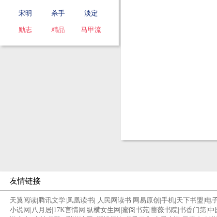
宋明
杀手
淡定
励志
精品
马甲流
友情链接
天翼阅读
|
腾讯文学
|
凤凰读书
|
人民网读书
|
网易原创
|
手机
|
天下书盟
|
电
小说网
|
八月居
|
17K言情网
|
纵横女生网
|
蜜阅书苑
|
蔷薇书院
|
书香门第
|
中