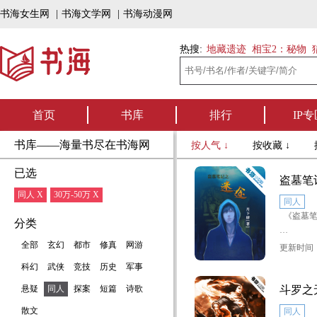
书海女生网
|
书海文学网
|
书海动漫网
热搜:
地藏遗迹
相宝2：秘物
首页
书库
排行
IP专
书库——海量书尽在书海网
按人气 ↓
按收藏 ↓
已选
盗墓笔
同人 X
30万-50万 X
同人
《盗墓笔
分类
原作：南
全部
玄幻
都市
修真
网游
更新时间：2
科幻
武侠
竞技
历史
军事
封面绘图
悬疑
同人
探案
短篇
诗歌
斗罗之
一群由于
散文
同人
（迷勒个二