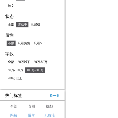
散文
状态
全部
连载中
已完成
属性
不限
只看免费
只看VIP
字数
全部
30万以下
30万-50万
50万-100万
100万-200万
200万以上
热门标签
换一批
全部
直播
抗战
恶搞
爆笑
无敌流