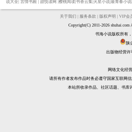
说大全
|
言情书殿
|
甜悦读网
|
樱桃阅读
|
书香云集
|
火星小说
|
最青春小说
关于我们
|
服务条款
|
版权声明
|
VIP
Copyright(C) 2011-2026 shuh
书海小说版权所有
陕公
出版物经营许
网络文化经营许
请所有作者发布作品时务必遵守国家互联网信
本站所收录作品、社区话题、书库