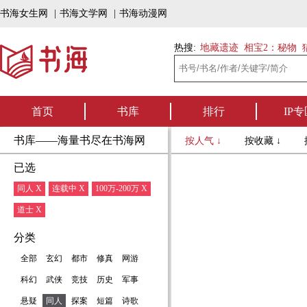
书海女生网
|
书海文学网
|
书海动漫网
热搜:
地藏遗迹
相宝2：秘物
首页
书库
排行
IP专
书库——海量书尽在书海网
按人气 ↓
按收藏 ↓
已选
同人 X
连载中 X
100万-200万 X
道士 X
分类
全部
玄幻
都市
修真
网游
科幻
武侠
竞技
历史
军事
悬疑
同人
探案
短篇
诗歌