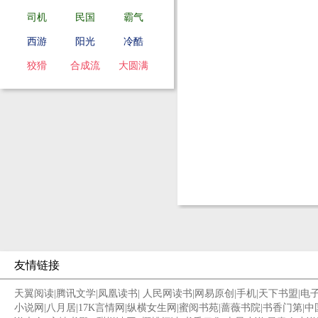
司机
民国
霸气
西游
阳光
冷酷
狡猾
合成流
大圆满
友情链接
天翼阅读
|
腾讯文学
|
凤凰读书
|
人民网读书
|
网易原创
|
手机
|
天下书盟
|
电
小说网
|
八月居
|
17K言情网
|
纵横女生网
|
蜜阅书苑
|
蔷薇书院
|
书香门第
|
中