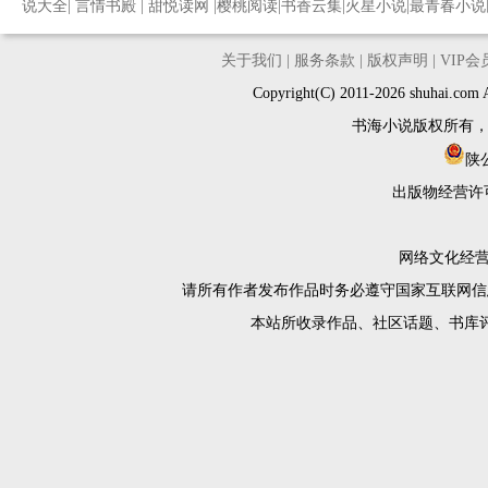
说大全
|
言情书殿
|
甜悦读网
|
樱桃阅读
|
书香云集
|
火星小说
|
最青春小说
关于我们
|
服务条款
|
版权声明
|
VIP
Copyright(C) 2011-2026 shuh
书海小说版权所有
陕公
出版物经营许
网络文化经营许
请所有作者发布作品时务必遵守国家互联网信
本站所收录作品、社区话题、书库