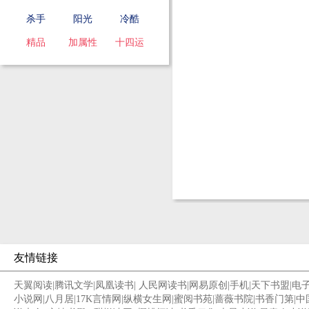
杀手
阳光
冷酷
精品
加属性
十四运
友情链接
天翼阅读
|
腾讯文学
|
凤凰读书
|
人民网读书
|
网易原创
|
手机
|
天下书盟
|
电
小说网
|
八月居
|
17K言情网
|
纵横女生网
|
蜜阅书苑
|
蔷薇书院
|
书香门第
|
中