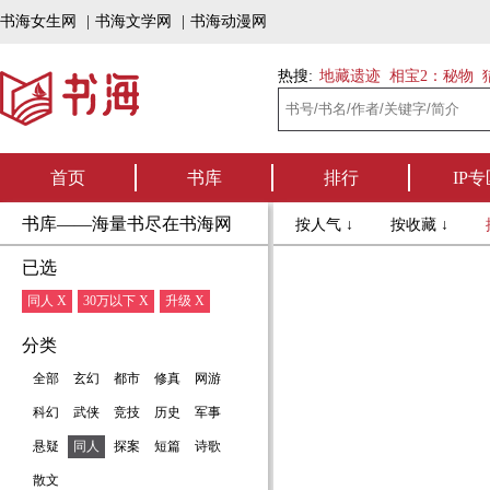
书海女生网
|
书海文学网
|
书海动漫网
热搜:
地藏遗迹
相宝2：秘物
首页
书库
排行
IP专
书库——海量书尽在书海网
按人气 ↓
按收藏 ↓
已选
同人 X
30万以下 X
升级 X
分类
全部
玄幻
都市
修真
网游
科幻
武侠
竞技
历史
军事
悬疑
同人
探案
短篇
诗歌
散文