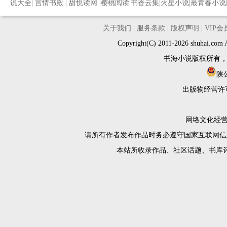
说大全
|
言情书殿
|
甜悦读网
|
樱桃阅读
|
书香云集
|
火星小说
|
最青春小说
关于我们
|
服务条款
|
版权声明
|
VIP
Copyright(C) 2011-2026 shuh
书海小说版权所有
陕公
出版物经营许
网络文化经营许
请所有作者发布作品时务必遵守国家互联网信
本站所收录作品、社区话题、书库