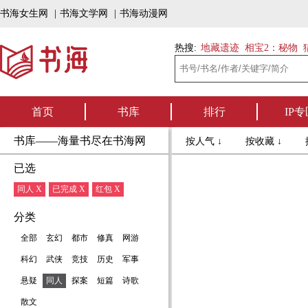
书海女生网
|
书海文学网
|
书海动漫网
热搜:
地藏遗迹
相宝2：秘物
首页
书库
排行
IP专
书库——海量书尽在书海网
按人气 ↓
按收藏 ↓
已选
同人 X
已完成 X
红包 X
分类
全部
玄幻
都市
修真
网游
科幻
武侠
竞技
历史
军事
悬疑
同人
探案
短篇
诗歌
散文