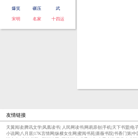
爆笑
碾压
武
宋明
名家
十四运
友情链接
天翼阅读
|
腾讯文学
|
凤凰读书
|
人民网读书
|
网易原创
|
手机
|
天下书盟
|
电
小说网
|
八月居
|
17K言情网
|
纵横女生网
|
蜜阅书苑
|
蔷薇书院
|
书香门第
|
中