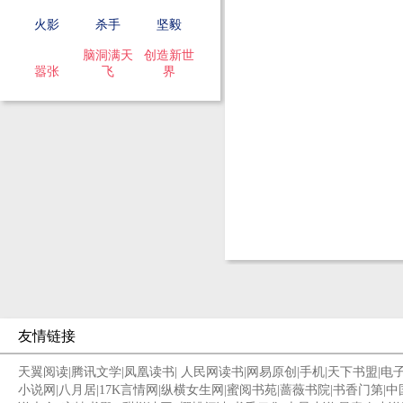
火影
杀手
坚毅
脑洞满天
创造新世
嚣张
飞
界
友情链接
天翼阅读
|
腾讯文学
|
凤凰读书
|
人民网读书
|
网易原创
|
手机
|
天下书盟
|
电
小说网
|
八月居
|
17K言情网
|
纵横女生网
|
蜜阅书苑
|
蔷薇书院
|
书香门第
|
中