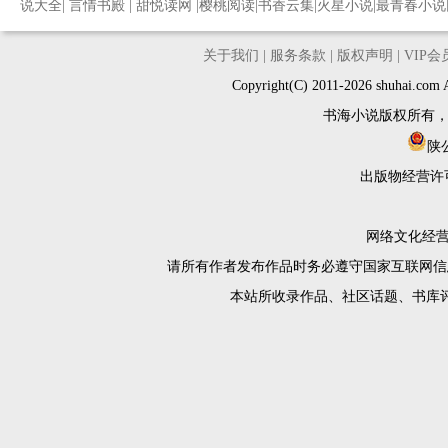
说大全
|
言情书殿
|
甜悦读网
|
樱桃阅读
|
书香云集
|
火星小说
|
最青春小说
关于我们
|
服务条款
|
版权声明
|
VIP
Copyright(C) 2011-2026 shuh
书海小说版权所有
陕公
出版物经营许
网络文化经营许
请所有作者发布作品时务必遵守国家互联网信
本站所收录作品、社区话题、书库