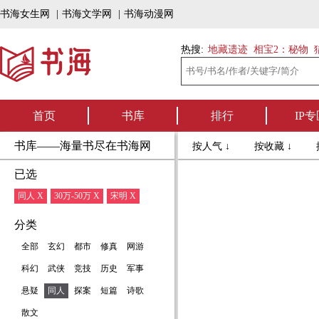
书海女生网
|
书海文学网
|
书海动漫网
热搜:
地藏遗迹
相宝2：秘物
首页
书库
排行
IP专
书库——海量书尽在书海网
按人气 ↓
按收藏 ↓
已选
同人 X
30万-50万 X
宋明 X
分类
全部
玄幻
都市
修真
网游
科幻
武侠
竞技
历史
军事
悬疑
同人
探案
短篇
诗歌
散文