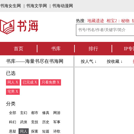
书海女生网
|
书海文学网
|
书海动漫网
热搜:
地藏遗迹
相宝2：秘物
首页
书库
排行
IP专
书库——海量书尽在书海网
按人气 ↓
按收藏 ↓
已选
同人 X
已完成 X
只看免费 X
宅男 X
分类
全部
玄幻
都市
修真
网游
科幻
武侠
竞技
历史
军事
悬疑
同人
探案
短篇
诗歌