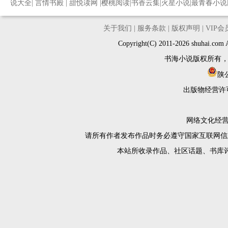
说大全
|
言情书殿
|
甜悦读网
|
樱桃阅读
|
书香云集
|
火星小说
|
最青春小说
关于我们
|
服务条款
|
版权声明
|
VIP
Copyright(C) 2011-2026 shuh
书海小说版权所有
陕公
出版物经营许
网络文化经营许
请所有作者发布作品时务必遵守国家互联网信
本站所收录作品、社区话题、书库