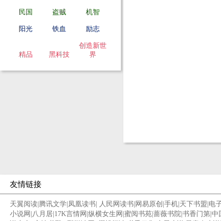
民国
盗贼
机智
阳光
铁血
励志
创造新世
精品
黑科技
界
友情链接
天翼阅读
|
腾讯文学
|
凤凰读书
|
人民网读书
|
网易原创
|
手机
|
天下书盟
|
电
小说网
|
八月居
|
17K言情网
|
纵横女生网
|
蜜阅书苑
|
蔷薇书院
|
书香门第
|
中