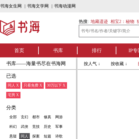
书海女生网
|
书海文学网
|
书海动漫网
热搜:
地藏遗迹
相宝2：秘物
首页
书库
排行
IP专
书库——海量书尽在书海网
按人气 ↓
按收藏 ↓
已选
同人 X
只看免费 X
30万以下 X
宅男 X
分类
全部
玄幻
都市
修真
网游
科幻
武侠
竞技
历史
军事
悬疑
同人
探案
短篇
诗歌