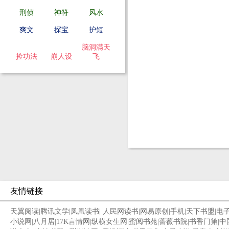
刑侦
神符
风水
爽文
探宝
护短
脑洞满天
捡功法
崩人设
飞
友情链接
天翼阅读
|
腾讯文学
|
凤凰读书
|
人民网读书
|
网易原创
|
手机
|
天下书盟
|
电
小说网
|
八月居
|
17K言情网
|
纵横女生网
|
蜜阅书苑
|
蔷薇书院
|
书香门第
|
中