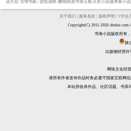
说大全
|
言情书殿
|
甜悦读网
|
樱桃阅读
|
书香云集
|
火星小说
|
最青春小说
关于我们
|
服务条款
|
版权声明
|
VIP
Copyright(C) 2011-2026 shuh
书海小说版权所有
陕公
出版物经营许
网络文化经营许
请所有作者发布作品时务必遵守国家互联网信
本站所收录作品、社区话题、书库