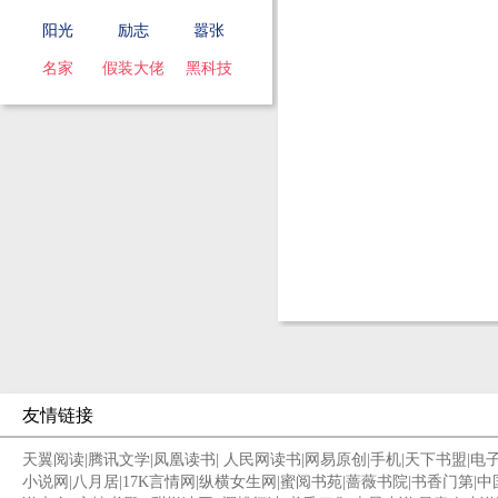
阳光
励志
嚣张
名家
假装大佬
黑科技
友情链接
天翼阅读
|
腾讯文学
|
凤凰读书
|
人民网读书
|
网易原创
|
手机
|
天下书盟
|
电
小说网
|
八月居
|
17K言情网
|
纵横女生网
|
蜜阅书苑
|
蔷薇书院
|
书香门第
|
中