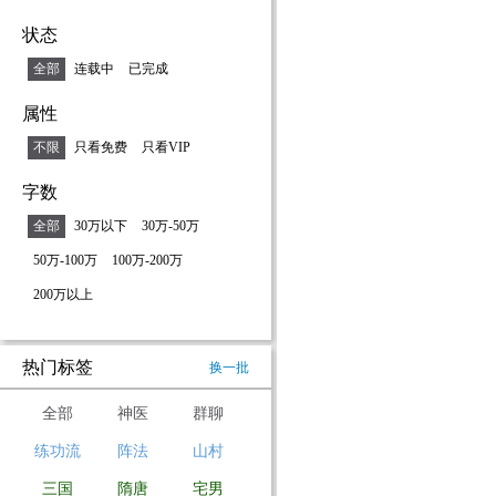
状态
全部
连载中
已完成
属性
不限
只看免费
只看VIP
字数
全部
30万以下
30万-50万
50万-100万
100万-200万
200万以上
热门标签
换一批
全部
神医
群聊
练功流
阵法
山村
三国
隋唐
宅男