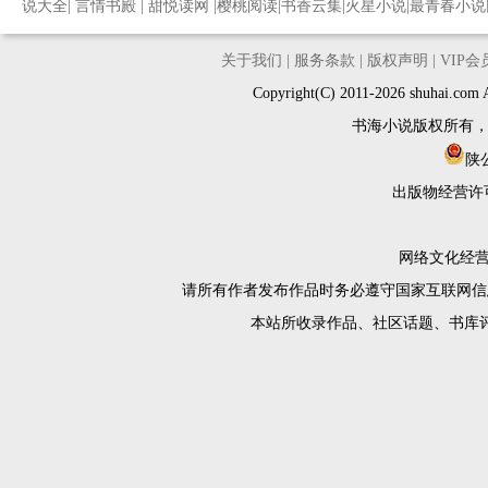
说大全
|
言情书殿
|
甜悦读网
|
樱桃阅读
|
书香云集
|
火星小说
|
最青春小说
关于我们
|
服务条款
|
版权声明
|
VIP
Copyright(C) 2011-2026 shuh
书海小说版权所有
陕公
出版物经营许
网络文化经营许
请所有作者发布作品时务必遵守国家互联网信
本站所收录作品、社区话题、书库