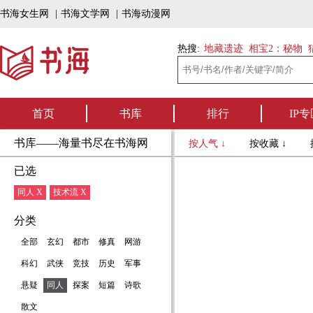
书海女生网
|
书海文学网
|
书海动漫网
热搜:
地藏遗迹
相宝2：秘物
首页
书库
排行
IP专
书库——海量书尽在书海网
按人气 ↓
按收藏 ↓
已选
同人 X
技术流 X
分类
全部
玄幻
都市
修真
网游
科幻
武侠
竞技
历史
军事
悬疑
同人
探案
短篇
诗歌
散文