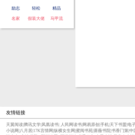
励志
轻松
精品
名家
假装大佬
马甲流
友情链接
天翼阅读
|
腾讯文学
|
凤凰读书
|
人民网读书
|
网易原创
|
手机
|
天下书盟
|
电
小说网
|
八月居
|
17K言情网
|
纵横女生网
|
蜜阅书苑
|
蔷薇书院
|
书香门第
|
中