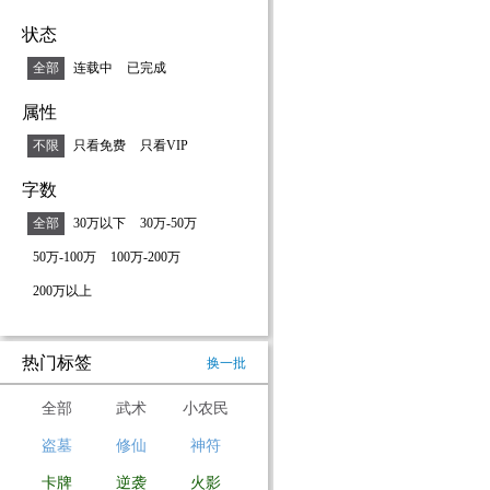
状态
全部
连载中
已完成
属性
不限
只看免费
只看VIP
字数
全部
30万以下
30万-50万
50万-100万
100万-200万
200万以上
热门标签
换一批
全部
武术
小农民
盗墓
修仙
神符
卡牌
逆袭
火影