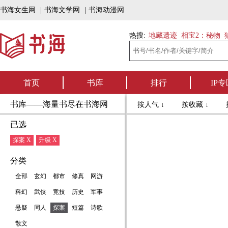
书海女生网
|
书海文学网
|
书海动漫网
热搜:
地藏遗迹
相宝2：秘物
首页
书库
排行
IP专
书库——海量书尽在书海网
按人气 ↓
按收藏 ↓
已选
探案 X
升级 X
分类
全部
玄幻
都市
修真
网游
科幻
武侠
竞技
历史
军事
悬疑
同人
探案
短篇
诗歌
散文