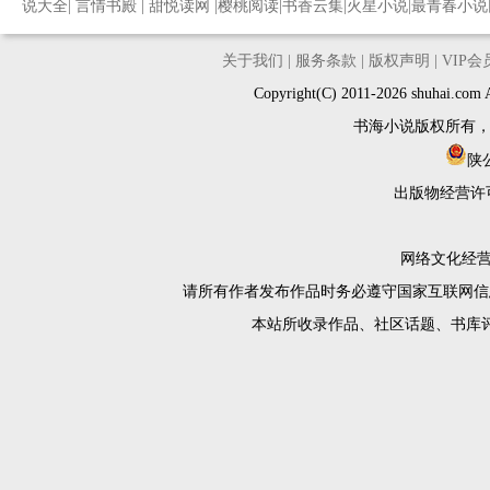
说大全
|
言情书殿
|
甜悦读网
|
樱桃阅读
|
书香云集
|
火星小说
|
最青春小说
关于我们
|
服务条款
|
版权声明
|
VIP
Copyright(C) 2011-2026 shuh
书海小说版权所有
陕公
出版物经营许
网络文化经营许
请所有作者发布作品时务必遵守国家互联网信
本站所收录作品、社区话题、书库