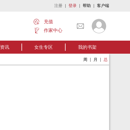
注册
|
登录
|
帮助
|
客户端
充值
作家中心
名家名作——欢迎阅读作者张家四叔的作品《张家摸金秘术》让我们一起开启张
资讯
女生专区
我的书架
|
|
周
月
总