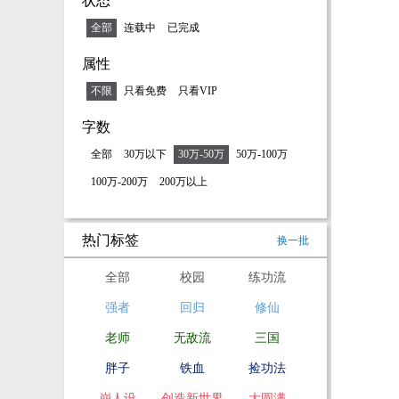
状态
全部
连载中
已完成
属性
不限
只看免费
只看VIP
字数
全部
30万以下
30万-50万
50万-100万
100万-200万
200万以上
热门标签
换一批
全部
校园
练功流
强者
回归
修仙
老师
无敌流
三国
胖子
铁血
捡功法
崩人设
创造新世界
大圆满