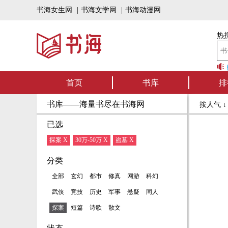
书海女生网
|
书海文学网
|
书海动漫网
热搜
书海听书——好书
首页
书库
排
书库——海量书尽在书海网
按人气 
已选
探案 X
30万-50万 X
盗墓 X
分类
全部
玄幻
都市
修真
网游
科幻
武侠
竞技
历史
军事
悬疑
同人
探案
短篇
诗歌
散文