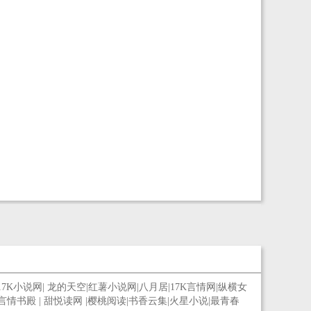
17K小说网
|
龙的天空
|
红薯小说网
|
八月居
|
17K言情网
|
纵横女
言情书殿
|
甜悦读网
|
樱桃阅读
|
书香云集
|
火星小说
|
最青春