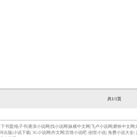
共1/1页
天下书盟
|
电子书
|
逐浪小说网
|
找小说网
|
纵横中文网
|
飞卢小说网
|
磨铁中文网
|
河出版
|
小说下载
|
3G小说网
|
作文网
|
言情小说吧
|
创世小说
|
免费小说大全
|