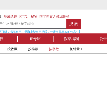
:
地藏遗迹
相宝2：秘物
猎宝档案之倾城铜雀
可听，书海有声！书海上架有声书啦，一定有你喜欢的作品~【点我收听】
行
IP专区
作家福利
公告
↓
按收藏 ↓
按推荐 ↓
按字数 ↓
按销量 ↓