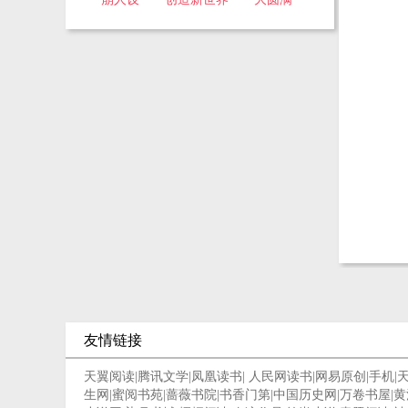
友情链接
天翼阅读
|
腾讯文学
|
凤凰读书
|
人民网读书
|
网易原创
|
手机
|
生网
|
蜜阅书苑
|
蔷薇书院
|
书香门第
|
中国历史网
|
万卷书屋
|
黄