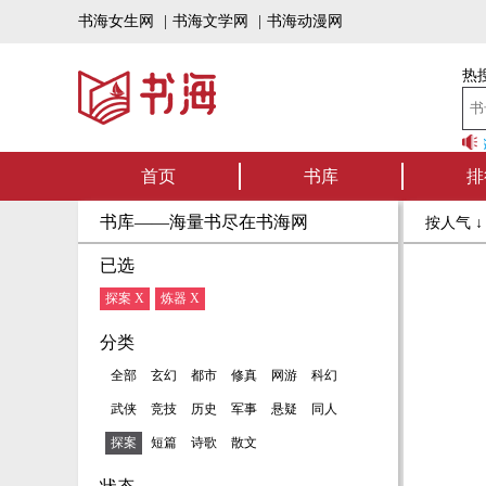
书海女生网
|
书海文学网
|
书海动漫网
热搜
书海听书——好书
首页
书库
排
书库——海量书尽在书海网
按人气 
已选
探案 X
炼器 X
分类
全部
玄幻
都市
修真
网游
科幻
武侠
竞技
历史
军事
悬疑
同人
探案
短篇
诗歌
散文