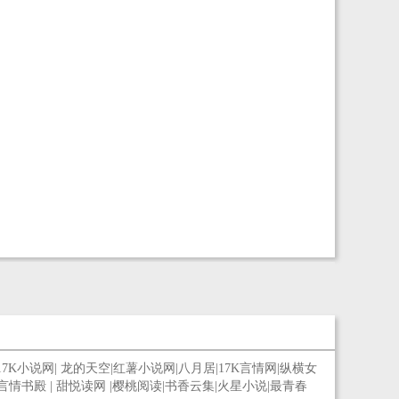
17K小说网
|
龙的天空
|
红薯小说网
|
八月居
|
17K言情网
|
纵横女
言情书殿
|
甜悦读网
|
樱桃阅读
|
书香云集
|
火星小说
|
最青春