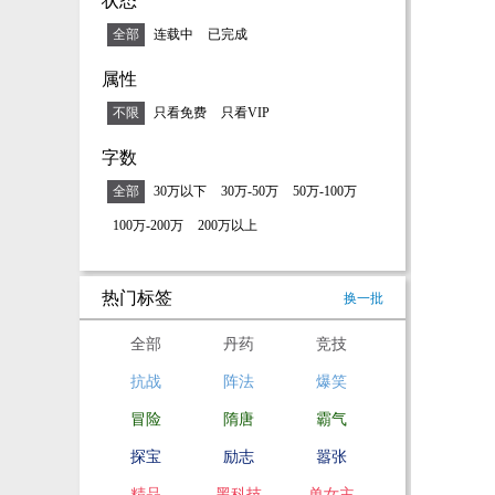
状态
全部
连载中
已完成
属性
不限
只看免费
只看VIP
字数
全部
30万以下
30万-50万
50万-100万
100万-200万
200万以上
热门标签
换一批
全部
丹药
竞技
抗战
阵法
爆笑
冒险
隋唐
霸气
探宝
励志
嚣张
精品
黑科技
单女主