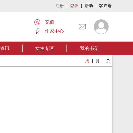
注册
|
登录
|
帮助
|
客户端
充值
作家中心
名家名作——欢迎阅读作者张家四叔的作品《张家摸金秘术》让我们一起开启张
资讯
女生专区
我的书架
|
|
周
月
总