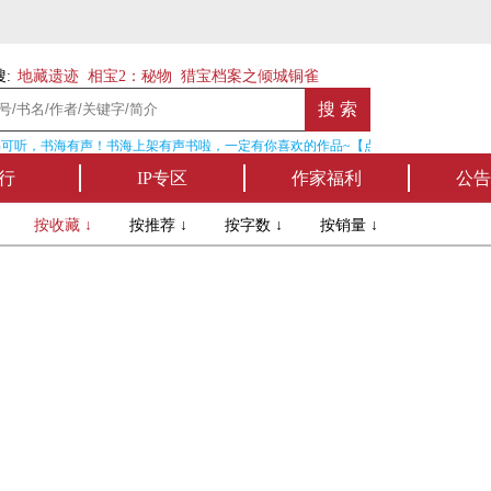
:
地藏遗迹
相宝2：秘物
猎宝档案之倾城铜雀
可听，书海有声！书海上架有声书啦，一定有你喜欢的作品~【点我收听】
行
IP专区
作家福利
公告
↓
按收藏 ↓
按推荐 ↓
按字数 ↓
按销量 ↓