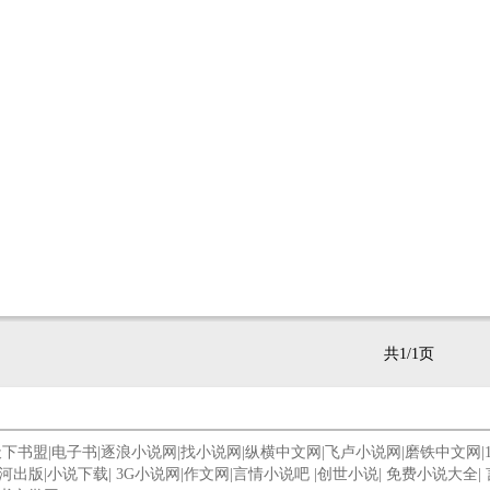
共1/1页
天下书盟
|
电子书
|
逐浪小说网
|
找小说网
|
纵横中文网
|
飞卢小说网
|
磨铁中文网
|
河出版
|
小说下载
|
3G小说网
|
作文网
|
言情小说吧
|
创世小说
|
免费小说大全
|