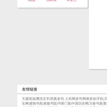
友情链接
天翼阅读
|
腾讯文学
|
凤凰读书
|
人民网读书
|
网易原创
|
手机
|
生网
|
蜜阅书苑
|
蔷薇书院
|
书香门第
|
中国历史网
|
万卷书屋
|
黄