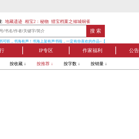
:
地藏遗迹
相宝2：秘物
猎宝档案之倾城铜雀
书可听，书海有声！书海上架有声书啦，一定有你喜欢的作品~【点我收听】
行
IP专区
作家福利
公告
↓
按收藏 ↓
按推荐 ↓
按字数 ↓
按销量 ↓