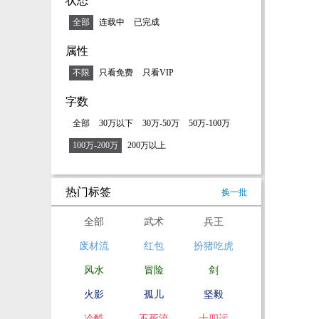
状态
全部
连载中
已完成
属性
不限
只看免费
只看VIP
字数
全部
30万以下
30万-50万
50万-100万
100万-200万
200万以上
热门标签
换一批
全部
武术
兵王
废材流
红包
扮猪吃虎
风水
冒险
剑
火影
孤儿
坚毅
冷酷
不死流
十四运