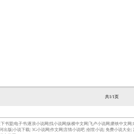
共1/1页
天下书盟
|
电子书
|
逐浪小说网
|
找小说网
|
纵横中文网
|
飞卢小说网
|
磨铁中文网
|
河出版
|
小说下载
|
3G小说网
|
作文网
|
言情小说吧
|
创世小说
|
免费小说大全
|