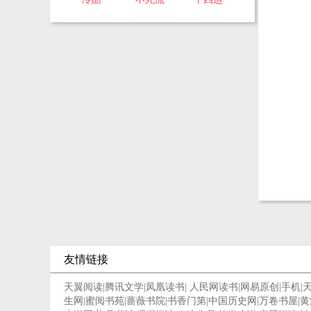
友情链接
天翼阅读
|
腾讯文学
|
凤凰读书
|
人民网读书
|
网易原创
|
手机
|
生网
|
蜜阅书苑
|
蔷薇书院
|
书香门第
|
中国历史网
|
万卷书屋
|
黄