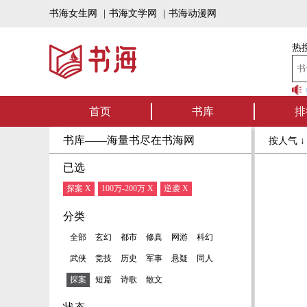
书海女生网
|
书海文学网
|
书海动漫网
热搜
书海听书——好
首页
书库
排
书库——海量书尽在书海网
按人气 
已选
探案 X
100万-200万 X
逆袭 X
分类
全部
玄幻
都市
修真
网游
科幻
武侠
竞技
历史
军事
悬疑
同人
探案
短篇
诗歌
散文