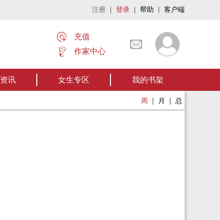
注册
|
登录
|
帮助
|
客户端
充值
作家中心
名家名作——欢迎阅读作者张家四叔的作品《张家摸金秘术》让我们一起开启张
资讯
女生专区
我的书架
|
|
周
月
总