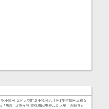
17K小说网
|
龙的天空
|
红薯小说网
|
八月居
|
17K言情网
|
纵横女
言情书殿
|
甜悦读网
|
樱桃阅读
|
书香云集
|
火星小说
|
最青春