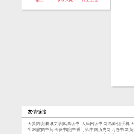
友情链接
天翼阅读
|
腾讯文学
|
凤凰读书
|
人民网读书
|
网易原创
|
手机
|
生网
|
蜜阅书苑
|
蔷薇书院
|
书香门第
|
中国历史网
|
万卷书屋
|
黄