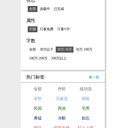
状态
全部
连载中
已完成
属性
不限
只看免费
只看VIP
字数
全部
30万以下
30万-50万
50万-100万
100万-200万
200万以上
热门标签
换一批
全部
丹药
练功流
末世
无敌流
冒险
民国
西游
宅男
勇猛
冷酷
励志
精品
假装大佬
打上上苍