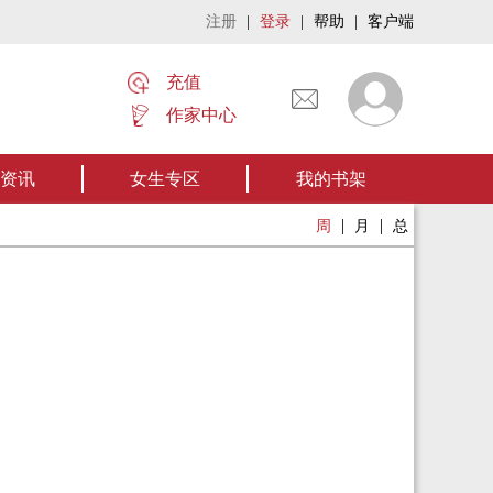
注册
|
登录
|
帮助
|
客户端
充值
作家中心
名家名作——欢迎阅读作者张家四叔的作品《张家摸金秘术》让我们一起开启张
资讯
女生专区
我的书架
|
|
周
月
总