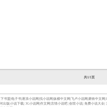
共1/1页
天下书盟
|
电子书
|
逐浪小说网
|
找小说网
|
纵横中文网
|
飞卢小说网
|
磨铁中文网
|
河出版
|
小说下载
|
3G小说网
|
作文网
|
言情小说吧
|
创世小说
|
免费小说大全
|