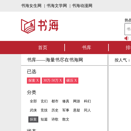
书海女生网
|
书海文学网
|
书海动漫网
热搜
书海听书——好书
首页
书库
排
书库——海量书尽在书海网
按人气 
已选
探案 X
30万-50万 X
碾压 X
分类
全部
玄幻
都市
修真
网游
科幻
武侠
竞技
历史
军事
悬疑
同人
探案
短篇
诗歌
散文