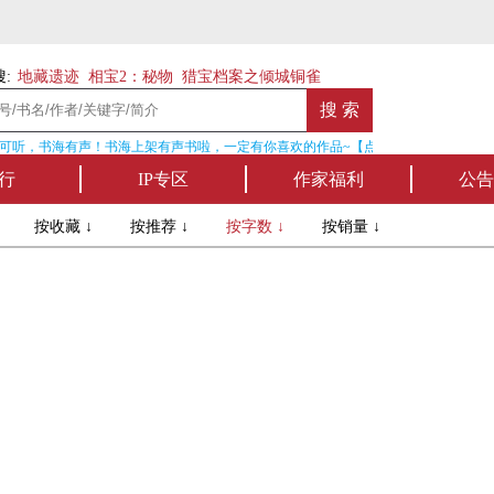
:
地藏遗迹
相宝2：秘物
猎宝档案之倾城铜雀
可听，书海有声！书海上架有声书啦，一定有你喜欢的作品~【点我收听】
行
IP专区
作家福利
公告
↓
按收藏 ↓
按推荐 ↓
按字数 ↓
按销量 ↓