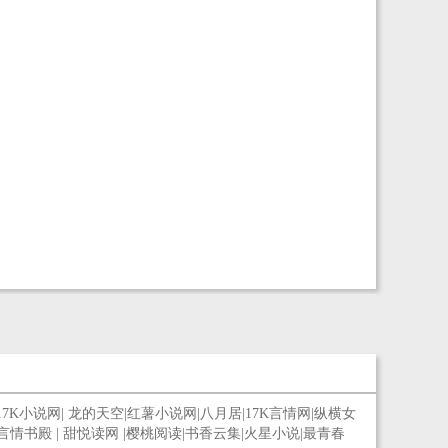
17K小说网
|
龙的天空
|
红薯小说网
|
八月居
|
17K言情网
|
纵横女
言情书殿
|
甜悦读网
|
樱桃阅读
|
书香云集
|
火星小说
|
最青春