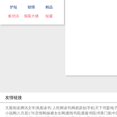
护短
狡猾
精品
捡功法
假装大佬
短篇
友情链接
天翼阅读
|
腾讯文学
|
凤凰读书
|
人民网读书
|
网易原创
|
手机
|
天下书盟
|
电
小说网
|
八月居
|
17K言情网
|
纵横女生网
|
蜜阅书苑
|
蔷薇书院
|
书香门第
|
中