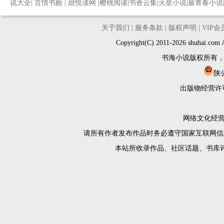
说大全
|
言情书殿
|
甜悦读网
|
樱桃阅读
|
书香云集
|
火星小说
|
最青春小说
关于我们
|
服务条款
|
版权声明
|
VIP
Copyright(C) 2011-2026 shuh
书海小说版权所有
陕公
出版物经营许
网络文化经营许
请所有作者发布作品时务必遵守国家互联网信
本站所收录作品、社区话题、书库