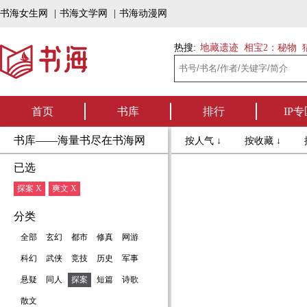
书海女生网
|
书海文学网
|
书海动漫网
热搜:
地藏遗迹
相宝2：秘物
首页
书库
排行
IP专
书库——海量书尽在书海网
按人气 ↓
按收藏 ↓
已选
探案 X
爽文 X
分类
全部
玄幻
都市
修真
网游
科幻
武侠
竞技
历史
军事
悬疑
同人
探案
短篇
诗歌
散文