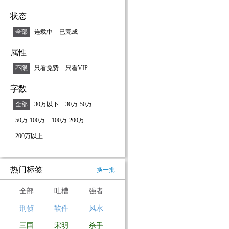
状态
全部
连载中
已完成
属性
不限
只看免费
只看VIP
字数
全部
30万以下
30万-50万
50万-100万
100万-200万
200万以上
热门标签
换一批
全部
吐槽
强者
刑侦
软件
风水
三国
宋明
杀手