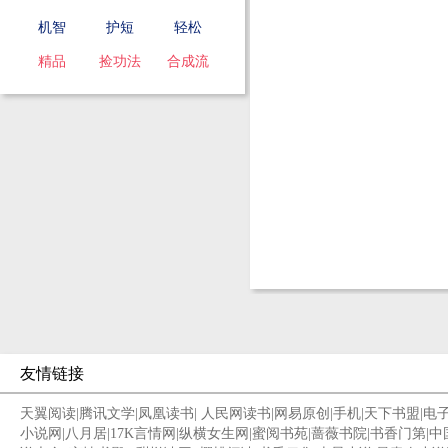
机智
护短
轻松
精品
捡功法
合成流
友情链接
天翼阅读
|
腾讯文学
|
凤凰读书
|
人民网读书
|
网易原创
|
手机
|
天下书盟
|
电
小说网
|
八月居
|
17K言情网
|
纵横女生网
|
蜜阅书苑
|
蔷薇书院
|
书香门第
|
中