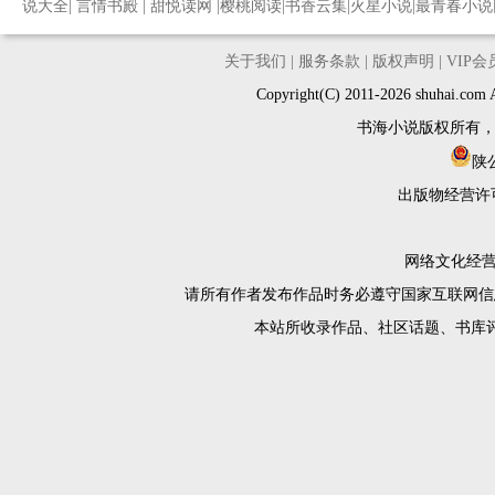
说大全
|
言情书殿
|
甜悦读网
|
樱桃阅读
|
书香云集
|
火星小说
|
最青春小说
关于我们
|
服务条款
|
版权声明
|
VIP
Copyright(C) 2011-2026 shuh
书海小说版权所有
陕公
出版物经营许
网络文化经营许
请所有作者发布作品时务必遵守国家互联网信
本站所收录作品、社区话题、书库