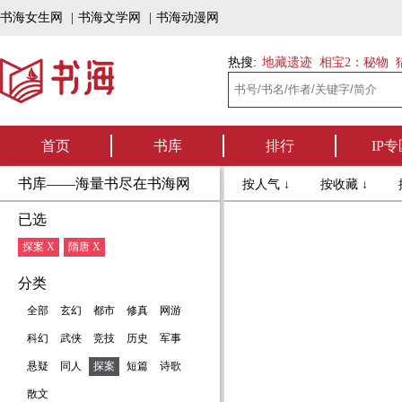
书海女生网
|
书海文学网
|
书海动漫网
热搜:
地藏遗迹
相宝2：秘物
首页
书库
排行
IP专
书库——海量书尽在书海网
按人气 ↓
按收藏 ↓
已选
探案 X
隋唐 X
分类
全部
玄幻
都市
修真
网游
科幻
武侠
竞技
历史
军事
悬疑
同人
探案
短篇
诗歌
散文