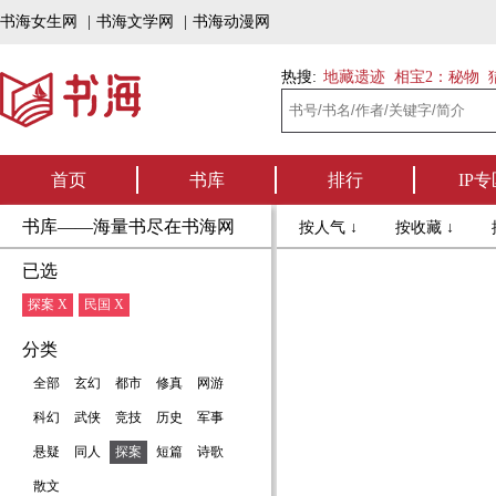
书海女生网
|
书海文学网
|
书海动漫网
热搜:
地藏遗迹
相宝2：秘物
首页
书库
排行
IP专
书库——海量书尽在书海网
按人气 ↓
按收藏 ↓
已选
探案 X
民国 X
分类
全部
玄幻
都市
修真
网游
科幻
武侠
竞技
历史
军事
悬疑
同人
探案
短篇
诗歌
散文