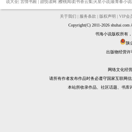
说大全
|
言情书殿
|
甜悦读网
|
樱桃阅读
|
书香云集
|
火星小说
|
最青春小说
关于我们
|
服务条款
|
版权声明
|
VIP
Copyright(C) 2011-2026 shuh
书海小说版权所有
陕公
出版物经营许
网络文化经营许
请所有作者发布作品时务必遵守国家互联网信
本站所收录作品、社区话题、书库