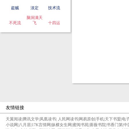
盗贼
淡定
技术流
脑洞满天
不死流
飞
十四运
友情链接
天翼阅读
|
腾讯文学
|
凤凰读书
|
人民网读书
|
网易原创
|
手机
|
天下书盟
|
电
小说网
|
八月居
|
17K言情网
|
纵横女生网
|
蜜阅书苑
|
蔷薇书院
|
书香门第
|
中